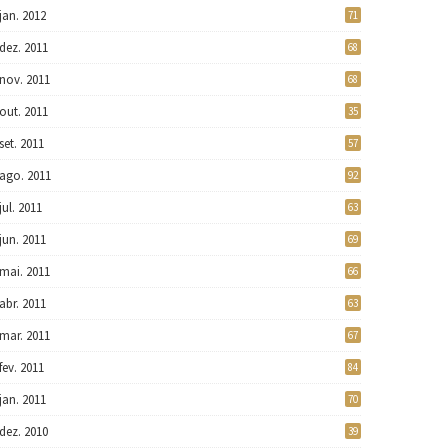
jan. 2012
71
dez. 2011
68
nov. 2011
68
out. 2011
35
set. 2011
57
ago. 2011
92
jul. 2011
63
jun. 2011
69
mai. 2011
66
abr. 2011
63
mar. 2011
67
fev. 2011
84
jan. 2011
70
dez. 2010
39