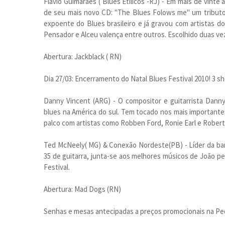
Flávio Guimarães ( Blues Etílicos -RJ) - Em mais de vinte 
de seu mais novo CD: "The Blues Folows me" um tributo a
expoente do Blues brasileiro e já gravou com artistas do
Pensador e Alceu valença entre outros. Escolhido duas vez
Abertura: Jackblack ( RN)
Dia 27/03: Encerramento do Natal Blues Festival 2010! 3 sh
Danny Vincent (ARG) - O compositor e guitarrista Dan
blues na América do sul. Tem tocado nos mais importantes 
palco com artistas como Robben Ford, Ronie Earl e Robert 
Ted McNeely( MG) & Conexão Nordeste(PB) - Líder da ba
35 de guitarra, junta-se aos melhores músicos de João pe
Festival.
Abertura: Mad Dogs (RN)
Senhas e mesas antecipadas a preços promocionais na Pedr