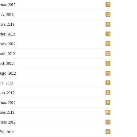
mar. 2013
7
fev. 2013
13
jan. 2013
9
dez. 2012
10
nov. 2012
59
out. 2012
90
set. 2012
57
ago. 2012
96
jul. 2012
78
jun. 2012
28
mai. 2012
74
abr. 2012
86
mar. 2012
98
fev. 2012
68