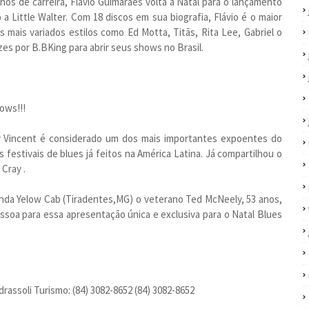
anos de carreira, Flávio Guimarães volta a Natal para o lançamento
 Little Walter. Com 18 discos em sua biografia, Flávio é o maior
s mais variados estilos como Ed Motta, Titãs, Rita Lee, Gabriel o
es por B.BKing para abrir seus shows no Brasil.
ows!!!
ny Vincent é considerado um dos mais importantes expoentes do
festivais de blues já feitos na América Latina. Já compartilhou o
Cray .
nda Yelow Cab (Tiradentes,MG) o veterano Ted McNeely, 53 anos,
ssoa para essa apresentação única e exclusiva para o Natal Blues
assoli Turismo: (84) 3082-8652 (84) 3082-8652