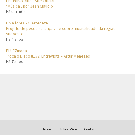
Distintivo Blue - Site Oficial
"Música", por Jean Claudio
Há um mês
I. Malforea - O Artecete
Projeto de pesquisa lança zine sobre musicalidade da região
sudoeste
Há 4 anos
BLUEZinada!
Troca o Disco #152: Entrevista – Artur Menezes
Há 7 anos
Home
Sobre o Site
Contato