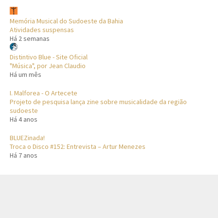
Memória Musical do Sudoeste da Bahia
Atividades suspensas
Há 2 semanas
Distintivo Blue - Site Oficial
"Música", por Jean Claudio
Há um mês
I. Malforea - O Artecete
Projeto de pesquisa lança zine sobre musicalidade da região
sudoeste
Há 4 anos
BLUEZinada!
Troca o Disco #152: Entrevista – Artur Menezes
Há 7 anos