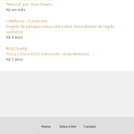
"Música", por Jean Claudio
Há um mês
I. Malforea - O Artecete
Projeto de pesquisa lança zine sobre musicalidade da região
sudoeste
Há 4 anos
BLUEZinada!
Troca o Disco #152: Entrevista – Artur Menezes
Há 7 anos
Home
Sobre o Site
Contato