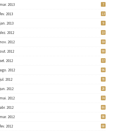
mar. 2013
7
fev. 2013
13
jan. 2013
9
dez. 2012
10
nov. 2012
59
out. 2012
90
set. 2012
57
ago. 2012
96
jul. 2012
78
jun. 2012
28
mai. 2012
74
abr. 2012
86
mar. 2012
98
fev. 2012
68