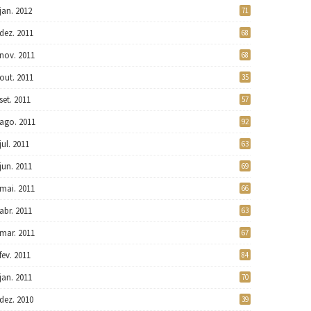
jan. 2012
71
dez. 2011
68
nov. 2011
68
out. 2011
35
set. 2011
57
ago. 2011
92
jul. 2011
63
jun. 2011
69
mai. 2011
66
abr. 2011
63
mar. 2011
67
fev. 2011
84
jan. 2011
70
dez. 2010
39