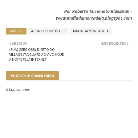
Por
Roberto Terremoto BluesMan -
www.mafiadamortadela.blogspot.com
Tema(s):
ACONTECE NO BLUES
MÁFIA DA MORTADELA
ANTIGOS
MAIS RECENTES
(EUA) GREG OSBY DIRETO DO
VILLAGE VANGUARD AO VIVO HOJE
À NOITE PELA INTERNET
POSTAR UM COMENTÁRIO
0 Comentários