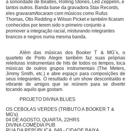
a sonoridade de Beatles, Rolling Stones, Led Zeppelin, e
tantos outros. Banda base da gravadora Stax Records,
eles gravaram/tocaram com músicos como Rufus
Thomas, Otis Redding e Wilson Picket e também ficaram
conhecidos por terem sido o primeiro conjunto a
promover a integração racial, misturando integrantes
brancos e negros numa mesma banda.
Além das músicas dos Booker T & MG´s, o
quarteto de Porto Alegre também faz suas próprias
releituras instrumentais de hits de todos os tempos, toca
músicas de outros grupos instrumentais (The Meters,
Jimmy Smith, etc.) e abre espaço para composições de
seus integrantes. O resultado é um show descontraído e
vibrante de amigos que se reúnem para se divertir
tocando aquilo que gostam.
PROJETO DIVINA BLUES
OS CEBOLAS VERDES (TRIBUTO A BOOKER T &
MG's)
04 DE AGOSTO, QUARTA, 22HRS
DIVINA COMÉDIA PUB
RUA DA REPÚBLICA, 649 - CIDADE BAIXA