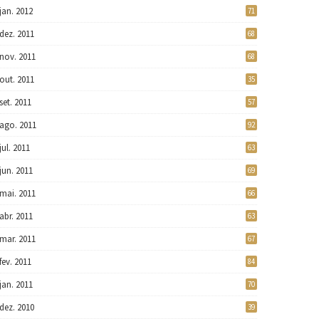
jan. 2012
71
dez. 2011
68
nov. 2011
68
out. 2011
35
set. 2011
57
ago. 2011
92
jul. 2011
63
jun. 2011
69
mai. 2011
66
abr. 2011
63
mar. 2011
67
fev. 2011
84
jan. 2011
70
dez. 2010
39