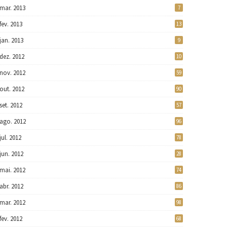
mar. 2013
7
fev. 2013
13
jan. 2013
9
dez. 2012
10
nov. 2012
59
out. 2012
90
set. 2012
57
ago. 2012
96
jul. 2012
78
jun. 2012
28
mai. 2012
74
abr. 2012
86
mar. 2012
98
fev. 2012
68