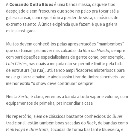
A
Comando Delta Blues
é uma banda massa, daquele tipo
despojado e sem frescuras que sobe no palco pra tocar até a
galera cansar, com repertório a perder de vista, e músicos de
extremo talento. A única exigência que fazem é que a galera
esteja instigada.
Muitos devem conhecê-los pelas apresentações "mambembes"
que costumam promover nas calçadas da
Rua da Moeda
, sempre
com participações especialíssimas de gente como, por exemplo,
Lula Côrtes
, nas quais a moçada não se permite limitar pela falta
de estrutura (na rua), utilizando amplificadores misteriosos para
voz e guitarra e baixo, e ainda assim tirando timbres incríveis - ao
melhor estilo "o show deve continuar" sempre!
Nesta
Sexta
, é claro, veremos a banda a todo vapor e volume, com
equipamentos de primeira, pra incendiar a casa.
No repertório, além de clássicos bastante conhecidos do
Blues
tradicional, estão também boas sacadas do
Rock
, de bandas como
Pink Floyd
e
Direstraits
, tocadas de forma bastante blueseira, e