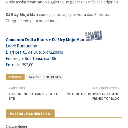
ainda assim levantando a galera que gosta das músicas originais.
DJ Elcy Mojo Man
começa a tocar já por volta das 21 horas.
Chegue cedo para pegar mesa.
Comando Delta Blues + DJ Elcy Mojo Man
Local: Burburinho
Dia/Hora: 01 de Outubro/22:00hs
Endereço: Rua Tomazina 106
Entrada: R$7,00
Tema(s):
ACONTECE NO BLUES
ANTIGOS
MAIS RECENTES
ADICIONE NOSSO BANNER EM SEU
VOTE NO DISTINTIVOBLUE.COM NO
SITE
PRÊMIO TOP BLOG
POSTAR UM COMENTÁRIO
0 Comentários