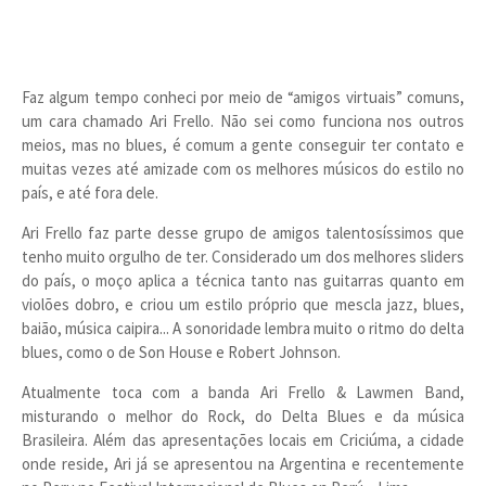
Faz algum tempo conheci por meio de “amigos virtuais” comuns,
um cara chamado Ari Frello. Não sei como funciona nos outros
meios, mas no blues, é comum a gente conseguir ter contato e
muitas vezes até amizade com os melhores músicos do estilo no
país, e até fora dele.
Ari Frello faz parte desse grupo de amigos talentosíssimos que
tenho muito orgulho de ter. Considerado um dos melhores sliders
do país, o moço aplica a técnica tanto nas guitarras quanto em
violões dobro, e criou um estilo próprio que mescla jazz, blues,
baião, música caipira... A sonoridade lembra muito o ritmo do delta
blues, como o de Son House e Robert Johnson.
Atualmente toca com a banda Ari Frello & Lawmen Band,
misturando o melhor do Rock, do Delta Blues e da música
Brasileira. Além das apresentações locais em Criciúma, a cidade
onde reside, Ari já se apresentou na Argentina e recentemente