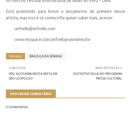
no Peru no Festival Internacional de Blues en Perú – Lima.
Está prometido para breve o lançamento do primeiro desse
artista, mas isso é só começo!Se quiser saber mais, acesse:
arifrello@arifrello.com
-
www.myspace.com/arifrellopraondeeufor
-
Tema(s):
BRAZUCA DA SEMANA
ANTIGOS
MAIS RECENTES
(RS) JAZZUEIRA NESTA SEXTA EM
DISTINTIVO BLUE NO PROGRAMA
SÃO LEOPOLDO
PROSA CULTURAL
POSTAR UM COMENTÁRIO
0 Comentários