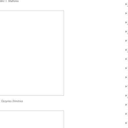
ito: I. Malforea
: Ozzyries Dimitrius