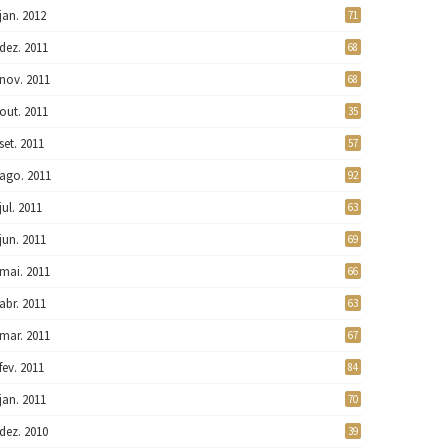
jan. 2012
71
dez. 2011
68
nov. 2011
68
out. 2011
35
set. 2011
57
ago. 2011
92
jul. 2011
63
jun. 2011
69
mai. 2011
66
abr. 2011
63
mar. 2011
67
fev. 2011
84
jan. 2011
70
dez. 2010
39