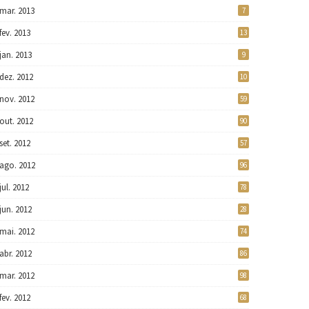
mar. 2013
7
fev. 2013
13
jan. 2013
9
dez. 2012
10
nov. 2012
59
out. 2012
90
set. 2012
57
ago. 2012
96
jul. 2012
78
jun. 2012
28
mai. 2012
74
abr. 2012
86
mar. 2012
98
fev. 2012
68