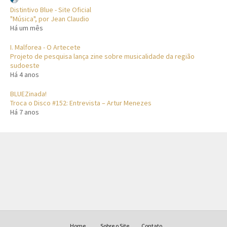
Distintivo Blue - Site Oficial
"Música", por Jean Claudio
Há um mês
I. Malforea - O Artecete
Projeto de pesquisa lança zine sobre musicalidade da região
sudoeste
Há 4 anos
BLUEZinada!
Troca o Disco #152: Entrevista – Artur Menezes
Há 7 anos
Home
Sobre o Site
Contato