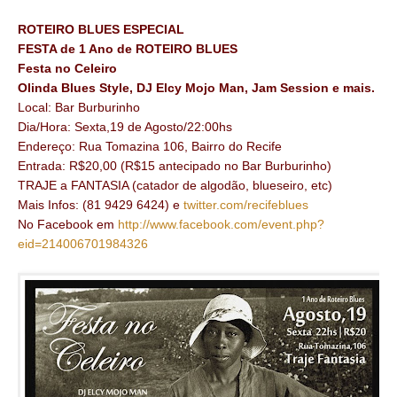
ROTEIRO BLUES ESPECIAL
FESTA de 1 Ano de ROTEIRO BLUES
Festa no Celeiro
Olinda Blues Style, DJ Elcy Mojo Man, Jam Session e mais.
Local: Bar Burburinho
Dia/Hora: Sexta,19 de Agosto/22:00hs
Endereço: Rua Tomazina 106, Bairro do Recife
Entrada: R$20,00 (R$15 antecipado no Bar Burburinho)
TRAJE a FANTASIA (catador de algodão, blueseiro, etc)
Mais Infos: (81 9429 6424) e
twitter.com/recifeblues
No Facebook em
http://www.facebook.com/event.php?
eid=214006701984326