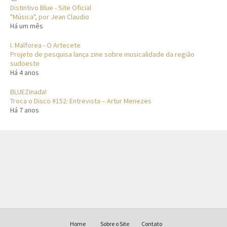
Distintivo Blue - Site Oficial
"Música", por Jean Claudio
Há um mês
I. Malforea - O Artecete
Projeto de pesquisa lança zine sobre musicalidade da região
sudoeste
Há 4 anos
BLUEZinada!
Troca o Disco #152: Entrevista – Artur Menezes
Há 7 anos
Home
Sobre o Site
Contato