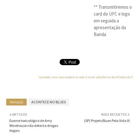
** Transmitiremos o
card do UFC e logo
em seguida a
apresentação da
Banda
Lomadee, uma nova espécie na web. A maior plataforma de afiliados da Améri
Tema(s):
ACONTECE NO BLUES
ANTIGOS
MAIS RECENTES
Exame toxicológico de Amy
(SP) Projeto Blues Pela Vida III
Winehouse não detecta drogas
ilegais