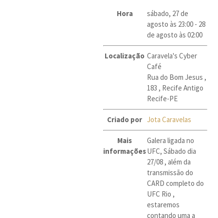
Hora
sábado, 27 de
agosto às 23:00
-
28
de agosto às 02:00
Localização
Caravela's Cyber
Café
Rua do Bom Jesus ,
183 , Recife Antigo
Recife-PE
Criado por
Jota Caravelas
Mais
Galera ligada no
informações
UFC, Sábado dia
27/08 , além da
transmissão do
CARD completo do
UFC Rio ,
estaremos
contando uma a