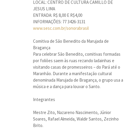
LOCAL: CENTRO DE CULTURA CAMILLO DE
JESUS LIMA
ENTRADA: R$ 8,00 E R$4,00
INFORMAÇÕES: 77 3426-3131
www.sesc.com.br/sonorabras
il
Comitiva de São Benedito da Marujada de
Bragança
Para celebrar São Benedito, comitivas formadas
por foliões saem às ruas rezando ladainhas e
visitando casas de promesseiros – do Pará até o
Maranhão. Durante a manifestação cultural
denominada Marujada de Bragança, o grupo usa a
música e a dança para louvar o Santo.
Integrantes
Mestre Zito, Nazareno Nascimento, Júnior
Soares, Rafael Almeida, Waldir Santos, Zezinho
Brito.