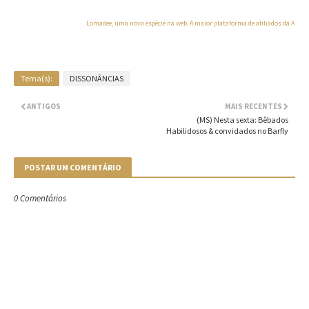
Lomadee, uma nova espécie na web. A maior plataforma de afiliados da Améri
Tema(s):
DISSONÂNCIAS
ANTIGOS
MAIS RECENTES
(MS) Nesta sexta: Bêbados
Habilidosos & convidados no Barfly
POSTAR UM COMENTÁRIO
0 Comentários