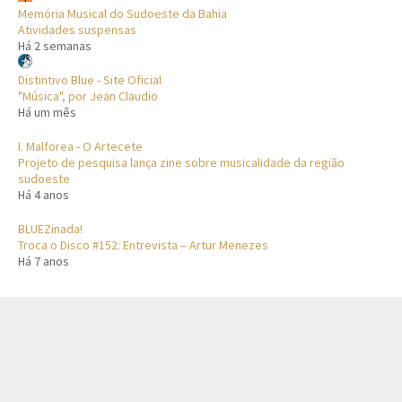
Memória Musical do Sudoeste da Bahia
Atividades suspensas
Há 2 semanas
Distintivo Blue - Site Oficial
"Música", por Jean Claudio
Há um mês
I. Malforea - O Artecete
Projeto de pesquisa lança zine sobre musicalidade da região
sudoeste
Há 4 anos
BLUEZinada!
Troca o Disco #152: Entrevista – Artur Menezes
Há 7 anos