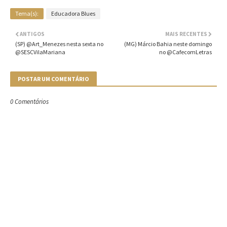
Tema(s):
Educadora Blues
ANTIGOS
MAIS RECENTES
(SP) @Art_Menezes nesta sexta no
(MG) Márcio Bahia neste domingo
@SESCVilaMariana
no @CafecomLetras
POSTAR UM COMENTÁRIO
0 Comentários