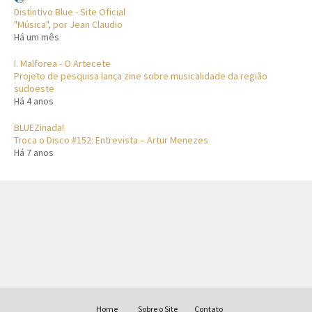
Distintivo Blue - Site Oficial
"Música", por Jean Claudio
Há um mês
I. Malforea - O Artecete
Projeto de pesquisa lança zine sobre musicalidade da região
sudoeste
Há 4 anos
BLUEZinada!
Troca o Disco #152: Entrevista – Artur Menezes
Há 7 anos
Home
Sobre o Site
Contato