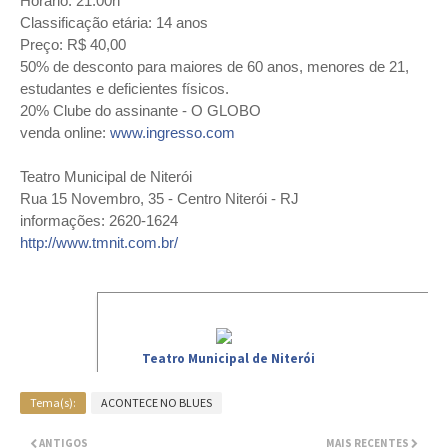
Horário: 21:00h
Classificação etária: 14 anos
Preço: R$ 40,00
50% de desconto para maiores de 60 anos, menores de 21,
estudantes e deficientes físicos.
20% Clube do assinante - O GLOBO
venda online:
www.ingresso.com
Teatro Municipal de Niterói
Rua 15 Novembro, 35 - Centro Niterói - RJ
informações: 2620-1624
http://www.tmnit.com.br/
Teatro Municipal de Niterói
Rua quinze de novembro, nº35
,
24020-125 Niterói, Brazil
Tema(s):
ACONTECE NO BLUES
Exibir mapa
·
Obter orientações
ANTIGOS
MAIS RECENTES