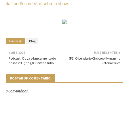
da Ladrões de Vinil sobre o show
.
Tema(s):
Blog
ANTIGOS
MAIS RECENTES
Podcast: Ouça o lançamento do
(PE) O Lendário Chucrobillyman no
nosso 2º EP, no @OSomdaTribo
Roteiro Blues
POSTAR UM COMENTÁRIO
0 Comentários