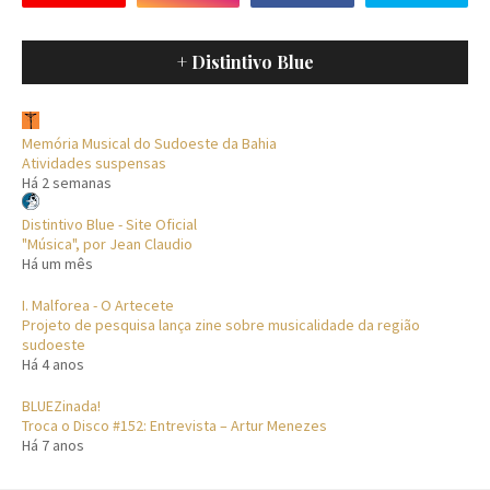
+ Distintivo Blue
Memória Musical do Sudoeste da Bahia
Atividades suspensas
Há 2 semanas
Distintivo Blue - Site Oficial
"Música", por Jean Claudio
Há um mês
I. Malforea - O Artecete
Projeto de pesquisa lança zine sobre musicalidade da região
sudoeste
Há 4 anos
BLUEZinada!
Troca o Disco #152: Entrevista – Artur Menezes
Há 7 anos