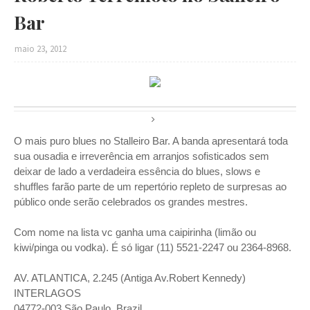
Bar
maio 23, 2012
O mais puro blues no Stalleiro Bar. A banda apresentará toda
sua ousadia e irreverência em arranjos sofisticados sem
deixar de lado a verdadeira essência do blues, slows e
shuffles farão parte de um repertório repleto de surpresas ao
público onde serão celebrados os grand
es mestres.
Com nome na lista vc ganha uma caipirinha (limão ou
kiwi/pinga ou vodka). É só ligar (11) 5521-2247 ou 2364-8968.
AV. ATLANTICA, 2.245 (Antiga Av.Robert Kennedy)
INTERLAGOS
04772-003 São Paulo, Brazil