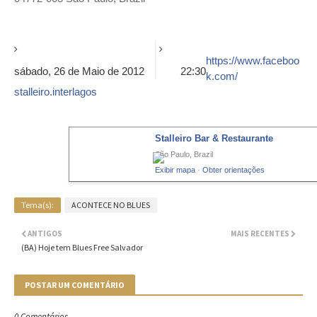
https://www.faceboo
sábado, 26 de Maio de 2012
22:30
k.com/
stalleiro.interlagos
Stalleiro Bar & Restaurante
São Paulo, Brazil
Exibir mapa
·
Obter orientações
Tema(s):
ACONTECE NO BLUES
ANTIGOS
MAIS RECENTES
(BA) Hoje tem Blues Free Salvador
POSTAR UM COMENTÁRIO
0 Comentários