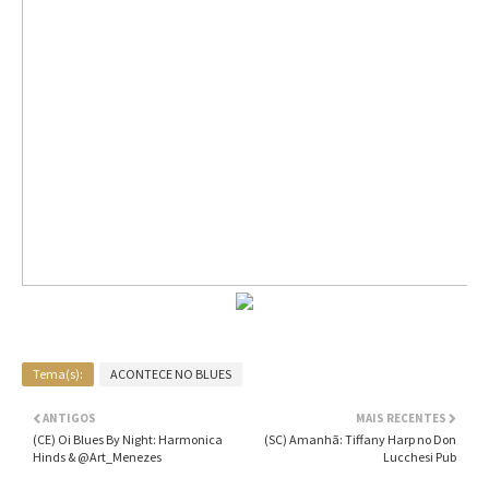
Tema(s):
ACONTECE NO BLUES
ANTIGOS
MAIS RECENTES
(CE) Oi Blues By Night: Harmonica
(SC) Amanhã: Tiffany Harp no Don
Hinds & @Art_Menezes
Lucchesi Pub