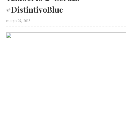
#DistintivoBlue
março 07, 2015