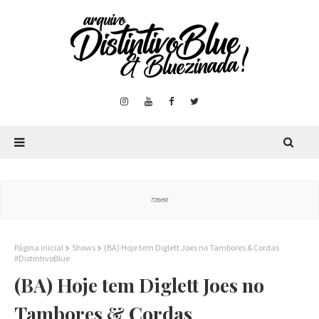
Página inicial
Shows
(BA) Hoje tem Diglett Joes no Tambores & Cordas
#DistintivoBlue
(BA) Hoje tem Diglett Joes no
Tambores & Cordas