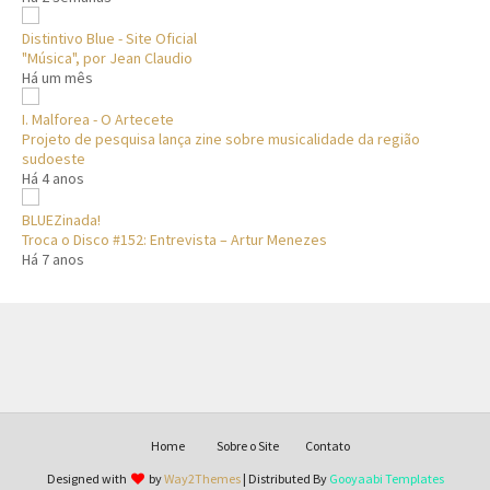
Distintivo Blue - Site Oficial
"Música", por Jean Claudio
Há um mês
I. Malforea - O Artecete
Projeto de pesquisa lança zine sobre musicalidade da região
sudoeste
Há 4 anos
BLUEZinada!
Troca o Disco #152: Entrevista – Artur Menezes
Há 7 anos
Home
Sobre o Site
Contato
Designed with
by
Way2Themes
| Distributed By
Gooyaabi Templates