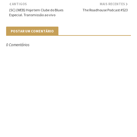
ANTIGOS
MAIS RECENTES
(SC) (WEB) Hoje tem Clube do Blues
The Roadhouse Podcast #523
Especial. Transmissão ao vivo
POSTAR UM COMENTÁRIO
0 Comentários