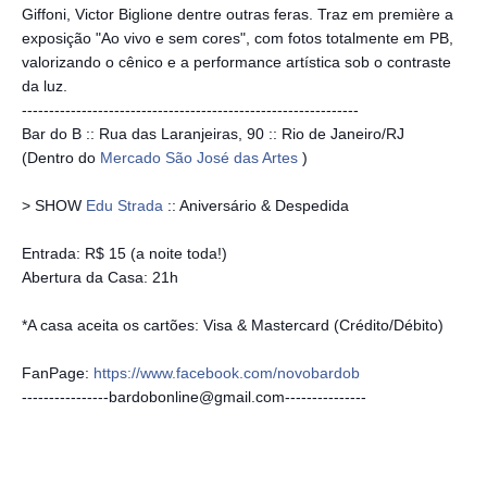
Giffoni, Victor Biglione dentre outras feras. Traz em première a
exposição "Ao vivo e sem cores", com fotos totalmente em PB,
valorizando o cênico e a performance artística sob o contraste
da luz.
--------------------------
--------------------------
----------
Bar do B :: Rua das Laranjeiras, 90 :: Rio de Janeiro/RJ
(Dentro do
Mercado São José das Artes
)
> SHOW
Edu Strada
:: Aniversário & Despedida
Entrada: R$ 15 (a noite toda!)
Abertura da Casa: 21h
*A casa aceita os cartões: Visa & Mastercard (Crédito/Débito)
FanPage:
https://www.facebook.com/
novobardob
----------------bardobonli
ne@gmail.com--------------
-