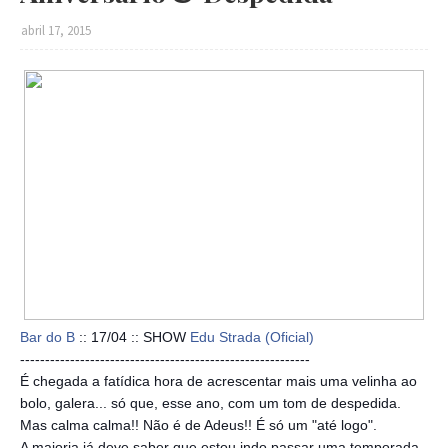
abril 17, 2015
Bar do B
:: 17/04 :: SHOW
Edu Strada (Oficial)
--------------------------
--------------------------
------
É chegada a fatídica hora de acrescentar mais uma velinha ao
bolo, galera... só que, esse ano, com um tom de despedida.
Mas calma calma!! Não é de Adeus!! É só um "até logo".
A maioria já deve saber que estou indo passar uma temporada