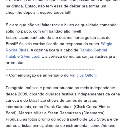
na gringa. Então, não tem essa de deixar pra tomar um
chopinho depois... espero todos lá!!!
É claro que não vai faltar rock e blues de qualidade comendo
solto no palco, com um bandão alto nível!
Estarei acompanhado de um dos melhores guitarristas do
Brasil!! As seis cordas ficarão na responsa do super
Sérgio
Rocha Blues
. A cozinha ficará a cabo de
Ramiro Gabriel
Habib
e
S
ilvio Leal
. E a certeza de muitas canjas ilustres pra
arrematar.
--------------------------
--------------------------
----------
+ Comemoração de aniversário do
Vinícius Giffoni
Fotógrafo, músico e produtor atuante no meio independente
desde 2008, clicando diversos festivais independentes da cena
carioca e do Brasil até shows de turnês de artistas
internacionais, como Frank Gambale (Chick Corea Eletric
Band), Marcus Miller e Steen Rasmussen (Dinamarca).
Produziu as fotos promo do novo trabalho de Edu Strada e de
outros artistas principalmente do instrumental, como Adriano