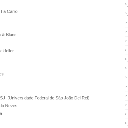
ia Carrol
m & Blues
kfeller
ues
SJ (Universidade Federal de São João Del Rei)
do Neves
ga