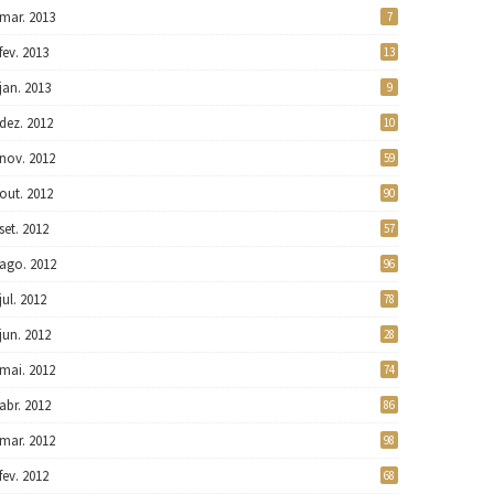
mar. 2013
7
fev. 2013
13
jan. 2013
9
dez. 2012
10
nov. 2012
59
out. 2012
90
set. 2012
57
ago. 2012
96
jul. 2012
78
jun. 2012
28
mai. 2012
74
abr. 2012
86
mar. 2012
98
fev. 2012
68