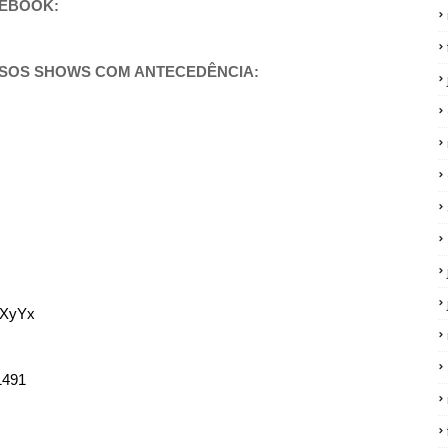
CEBOOK:
SSOS SHOWS COM ANTECEDÊNCIA:
1XyYx
11491