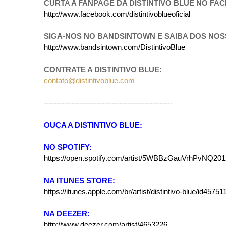
CURTA A FANPAGE DA DISTINTIVO BLUE NO FA
http://www.facebook.com/distintivoblueoficial
SIGA-NOS NO BANDSINTOWN E SAIBA DOS NO
http://www.bandsintown.com/DistintivoBlue
CONTRATE A DISTINTIVO BLUE:
contato@distintivoblue.com
---------------------------------------------------
OUÇA A DISTINTIVO BLUE:
NO SPOTIFY:
https://open.spotify.com/artist/5WBBzGauVrhPvNQ20
NA ITUNES STORE:
https://itunes.apple.com/br/artist/distintivo-blue/id4575
NA DEEZER:
http://www.deezer.com/artist/4653226