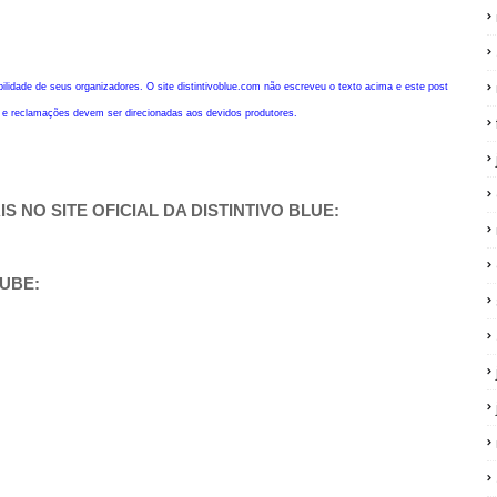
bilidade de seus organizadores. O site distintivoblue.com não escreveu o texto acima e este post
s e reclamações devem ser direcionadas aos devidos produtores.
S NO SITE OFICIAL DA DISTINTIVO BLUE:
TUBE: