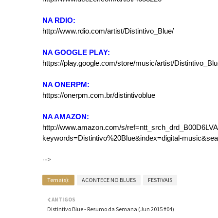
NA RDIO:
http://www.rdio.com/artist/Distintivo_Blue/
NA GOOGLE PLAY:
https://play.google.com/store/music/artist/Distintivo
NA ONERPM:
https://onerpm.com.br/distintivoblue
NA AMAZON:
http://www.amazon.com/s/ref=ntt_srch_drd_B00D6LV
keywords=Distintivo%20Blue&index=digital-music&sea
-->
Tema(s):
ACONTECE NO BLUES
FESTIVAIS
ANTIGOS
Distintivo Blue - Resumo da Semana (Jun 2015 #04)