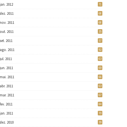
jan. 2012
71
dez. 2011
68
nov. 2011
68
out. 2011
35
set. 2011
57
ago. 2011
92
jul. 2011
63
jun. 2011
69
mai. 2011
66
abr. 2011
63
mar. 2011
67
fev. 2011
84
jan. 2011
70
dez. 2010
39