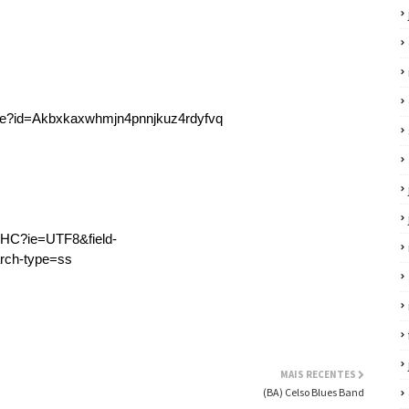
_Blue?id=Akbxkaxwhmjn4pnnjkuz4rdyfvq
AHC?ie=UTF8&field-
rch-type=ss
MAIS RECENTES
(BA) Celso Blues Band