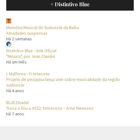
+ Distintivo Blue
Memória Musical do Sudoeste da Bahia
Atividades suspensas
Há 2 semanas
Distintivo Blue - Site Oficial
"Música", por Jean Claudio
Há um mês
I. Malforea - O Artecete
Projeto de pesquisa lança zine sobre musicalidade da região
sudoeste
Há 4 anos
BLUEZinada!
Troca o Disco #152: Entrevista – Artur Menezes
Há 7 anos