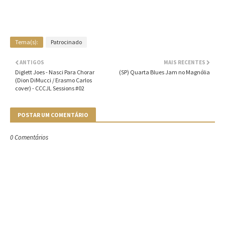
Tema(s):
Patrocinado
ANTIGOS
MAIS RECENTES
Diglett Joes - Nasci Para Chorar
(SP) Quarta Blues Jam no Magnólia
(Dion DiMucci / Erasmo Carlos
cover) - CCCJL Sessions #02
POSTAR UM COMENTÁRIO
0 Comentários