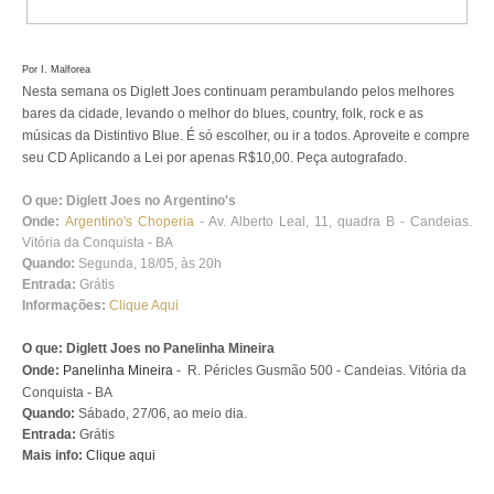
Por I. Malforea
Nesta semana os Diglett Joes continuam perambulando pelos melhores
bares da cidade, levando o melhor do blues, country, folk, rock e as
músicas da Distintivo Blue. É só escolher, ou ir a todos. Aproveite e compre
seu CD Aplicando a Lei por apenas R$10,00. Peça autografado.
O que: Diglett Joes no Argentino's
Onde:
Argentino's Choperia
- Av. Alberto Leal, 11, quadra B - Candeias.
Vitória da Conquista - BA
Quando:
Segunda, 18/05, às 20h
Entrada:
Grátis
Informações:
Clique Aqui
O que: Diglett Joes no Panelinha Mineira
Onde:
Panelinha Mineira
-
R. Péricles Gusmão 500 - Candeias
. Vitória da
Conquista - BA
Quando:
Sábado, 27/06, ao meio dia.
Entrada:
Grátis
Mais info:
Clique aqui