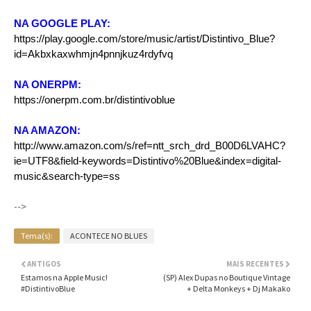
NA GOOGLE PLAY:
https://play.google.com/store/music/artist/Distintivo_Blue?
id=Akbxkaxwhmjn4pnnjkuz4rdyfvq
NA ONERPM:
https://onerpm.com.br/distintivoblue
NA AMAZON:
http://www.amazon.com/s/ref=ntt_srch_drd_B00D6LVAHC?
ie=UTF8&field-keywords=Distintivo%20Blue&index=digital-
music&search-type=ss
-->
Tema(s):
ACONTECE NO BLUES
ANTIGOS
MAIS RECENTES
Estamos na Apple Music!
(SP) Alex Dupas no Boutique Vintage
#DistintivoBlue
+ Delta Monkeys + Dj Makako