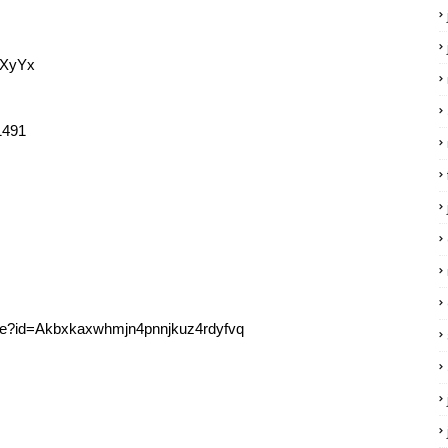
1XyYx
11491
_Blue?id=Akbxkaxwhmjn4pnnjkuz4rdyfvq