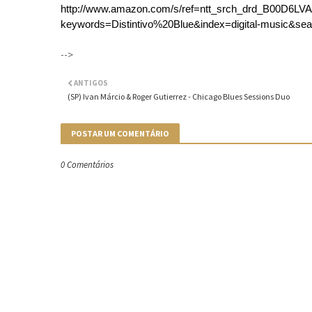
http://www.amazon.com/s/ref=ntt_srch_drd_B00D6LV
keywords=Distintivo%20Blue&index=digital-music&sea
-->
ANTIGOS
(SP) Ivan Márcio & Roger Gutierrez - Chicago Blues Sessions Duo
POSTAR UM COMENTÁRIO
0 Comentários