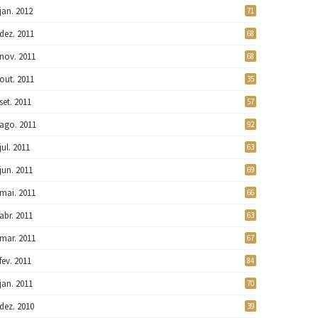
jan. 2012
71
dez. 2011
68
nov. 2011
68
out. 2011
35
set. 2011
57
ago. 2011
92
jul. 2011
63
jun. 2011
69
mai. 2011
66
abr. 2011
63
mar. 2011
67
fev. 2011
84
jan. 2011
70
dez. 2010
39