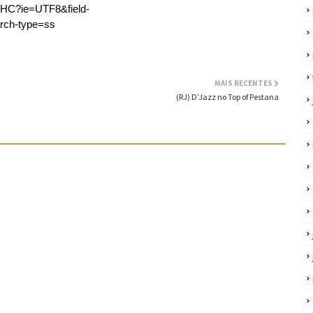
AHC?ie=UTF8&field-
rch-type=ss
MAIS RECENTES
(RJ) D’Jazz no Top of Pestana