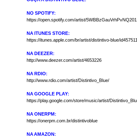
NO SPOTIFY:
https://open.spotify.com/artist/5WBBzGauVrhPvNQ20
NA ITUNES STORE:
https://itunes.apple.com/br/artist/distintivo-blue/id4575
NA DEEZER:
http://www.deezer.com/artist/4653226
NA RDIO:
http://www.rdio.com/artist/Distintivo_Blue/
NA GOOGLE PLAY:
https://play.google.com/store/music/artist/Distintivo
NA ONERPM:
https://onerpm.com.br/distintivoblue
NA AMAZON: