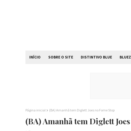
INÍCIO
SOBRE O SITE
DISTINTIVO BLUE
BLUEZ
Página inicial
(BA) Amanhã tem Diglett Joes no Fome Stop
(BA) Amanhã tem Diglett Joe