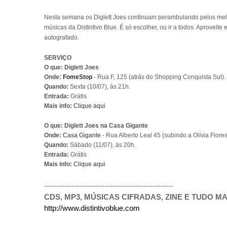
Nesta semana os Diglett Joes continuam perambulando pelos melhor
músicas da Distintivo Blue. É só escolher, ou ir a todos. Aprove
autografado.
SERVIÇO
O que: Diglett Joes
Onde:
FomeStop
- Rua F, 125 (atrás do Shopping Conquista Sul). 
Quando:
Sexta (10/07), às 21h.
Entrada:
Grátis
Mais info:
Clique aqui
O que: Diglett Joes na Casa Gigante
Onde:
C
asa Gigante
- Rua Alberto Leal 45 (subindo a Olívia Flores
Quando:
Sábado (11/07), às 20h.
Entrada:
Grátis
Mais info:
Clique aqui
---------------------------------------------------
CDS, MP3, MÚSICAS CIFRADAS, ZINE E TUDO MAI
http://www.distintivoblue.com