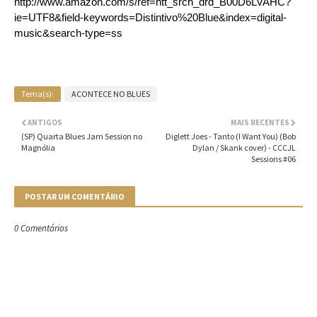
http://www.amazon.com/s/ref=ntt_srch_drd_B00D6LVAHC?
ie=UTF8&field-keywords=Distintivo%20Blue&index=digital-
music&search-type=ss
Tema(s):
ACONTECE NO BLUES
ANTIGOS
MAIS RECENTES
(SP) Quarta Blues Jam Session no
Diglett Joes - Tanto (I Want You) (Bob
Magnólia
Dylan / Skank cover) - CCCJL
Sessions #06
POSTAR UM COMENTÁRIO
0 Comentários