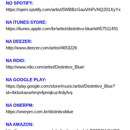
NO SPOTIFY:
https://open.spotify.com/artist/5WBBzGauVrhPvNQ201XyYx
NA ITUNES STORE:
https://itunes.apple.com/br/artist/distintivo-blue/id457511491
NA DEEZER:
http://www.deezer.com/artist/4653226
NA RDIO:
http://www.rdio.com/artist/Distintivo_Blue/
NA GOOGLE PLAY:
https://play.google.com/store/music/artist/Distintivo_Blue?
id=Akbxkaxwhmjn4pnnjkuz4rdyfvq
NA ONERPM:
https://onerpm.com.br/distintivoblue
NA AMAZON: