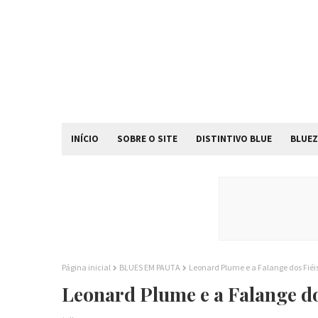
INÍCIO
SOBRE O SITE
DISTINTIVO BLUE
BLUEZ
Página inicial
BLUES EM PAUTA
Leonard Plume e a Falange dos Fiéis
Leonard Plume e a Falange do