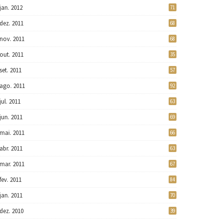
jan. 2012
71
dez. 2011
68
nov. 2011
68
out. 2011
35
set. 2011
57
ago. 2011
92
jul. 2011
63
jun. 2011
69
mai. 2011
66
abr. 2011
63
mar. 2011
67
fev. 2011
84
jan. 2011
70
dez. 2010
39