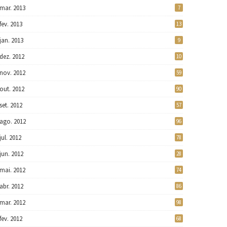
mar. 2013
7
fev. 2013
13
jan. 2013
9
dez. 2012
10
nov. 2012
59
out. 2012
90
set. 2012
57
ago. 2012
96
jul. 2012
78
jun. 2012
28
mai. 2012
74
abr. 2012
86
mar. 2012
98
fev. 2012
68