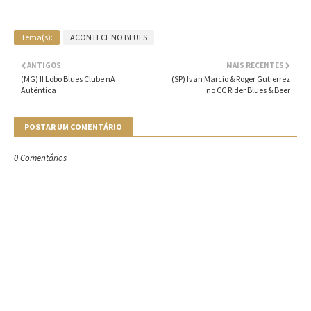
Tema(s):
ACONTECE NO BLUES
ANTIGOS
MAIS RECENTES
(MG) II Lobo Blues Clube nA
(SP) Ivan Marcio & Roger Gutierrez
Autêntica
no CC Rider Blues & Beer
POSTAR UM COMENTÁRIO
0 Comentários