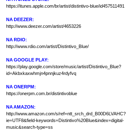
https://itunes.apple.com/br/artist/distintivo-blue/id457511491
NA DEEZER:
http://www.deezer.com/artist/4653226
NA RDIO:
http://www.rdio.com/artist/Distintivo_Blue/
NA GOOGLE PLAY:
https://play.google.com/store/music/artist/Distintivo_Blue?
id=Akbxkaxwhmjn4pnnjkuz4rdyfvq
NA ONERPM:
https://onerpm.com.br/distintivoblue
NA AMAZON:
http://www.amazon.com/s/ref=ntt_srch_drd_B00D6LVAHC?
ie=UTF8&field-keywords=Distintivo%20Blue&index=digital-
music&search-type=ss