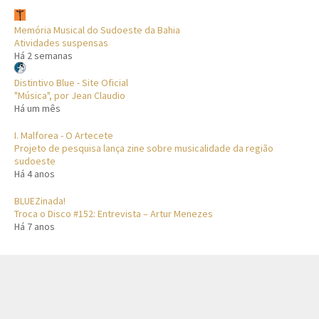
Memória Musical do Sudoeste da Bahia
Atividades suspensas
Há 2 semanas
Distintivo Blue - Site Oficial
"Música", por Jean Claudio
Há um mês
I. Malforea - O Artecete
Projeto de pesquisa lança zine sobre musicalidade da região
sudoeste
Há 4 anos
BLUEZinada!
Troca o Disco #152: Entrevista – Artur Menezes
Há 7 anos