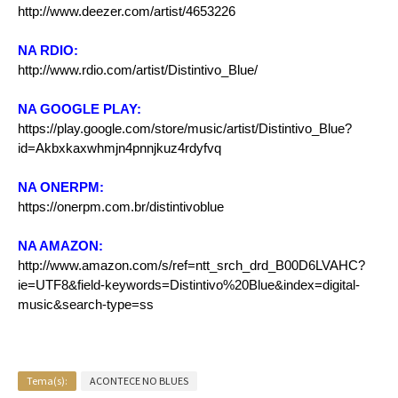
http://www.deezer.com/artist/4653226
NA RDIO:
http://www.rdio.com/artist/Distintivo_Blue/
NA GOOGLE PLAY:
https://play.google.com/store/music/artist/Distintivo_Blue?
id=Akbxkaxwhmjn4pnnjkuz4rdyfvq
NA ONERPM:
https://onerpm.com.br/distintivoblue
NA AMAZON:
http://www.amazon.com/s/ref=ntt_srch_drd_B00D6LVAHC?
ie=UTF8&field-keywords=Distintivo%20Blue&index=digital-
music&search-type=ss
Tema(s):
ACONTECE NO BLUES