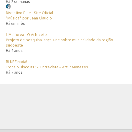
Há 2 semanas
Distintivo Blue - Site Oficial
"Música", por Jean Claudio
Há um mês
I. Malforea - O Artecete
Projeto de pesquisa lança zine sobre musicalidade da região
sudoeste
Há 4 anos
BLUEZinada!
Troca o Disco #152: Entrevista – Artur Menezes
Há 7 anos