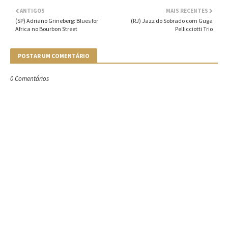
ANTIGOS
MAIS RECENTES
(SP) Adriano Grineberg: Blues for
(RJ) Jazz do Sobrado com Guga
Africa no Bourbon Street
Pellicciotti Trio
POSTAR UM COMENTÁRIO
0 Comentários