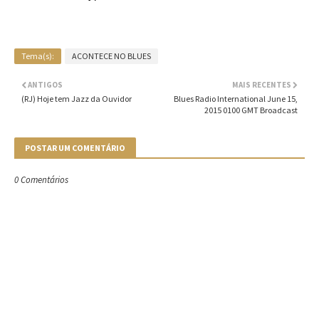
Tema(s):
ACONTECE NO BLUES
ANTIGOS
MAIS RECENTES
(RJ) Hoje tem Jazz da Ouvidor
Blues Radio International June 15,
2015 0100 GMT Broadcast
POSTAR UM COMENTÁRIO
0 Comentários