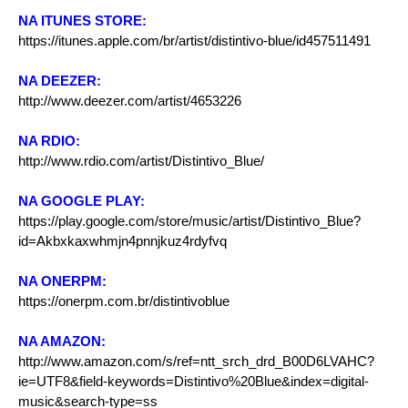
NA ITUNES STORE:
https://itunes.apple.com/br/artist/distintivo-blue/id457511491
NA DEEZER:
http://www.deezer.com/artist/4653226
NA RDIO:
http://www.rdio.com/artist/Distintivo_Blue/
NA GOOGLE PLAY:
https://play.google.com/store/music/artist/Distintivo_Blue?
id=Akbxkaxwhmjn4pnnjkuz4rdyfvq
NA ONERPM:
https://onerpm.com.br/distintivoblue
NA AMAZON:
http://www.amazon.com/s/ref=ntt_srch_drd_B00D6LVAHC?
ie=UTF8&field-keywords=Distintivo%20Blue&index=digital-
music&search-type=ss