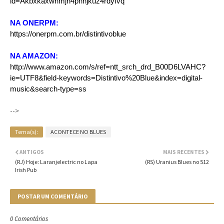
id=Akbxkaxwhmjn4pnnjkuz4rdyfvq
NA ONERPM:
https://onerpm.com.br/distintivoblue
NA AMAZON:
http://www.amazon.com/s/ref=ntt_srch_drd_B00D6LVAHC?
ie=UTF8&field-keywords=Distintivo%20Blue&index=digital-
music&search-type=ss
-->
Tema(s):
ACONTECE NO BLUES
ANTIGOS
MAIS RECENTES
(RJ) Hoje: Laranjelectric no Lapa
(RS) Uranius Blues no 512
Irish Pub
POSTAR UM COMENTÁRIO
0 Comentários