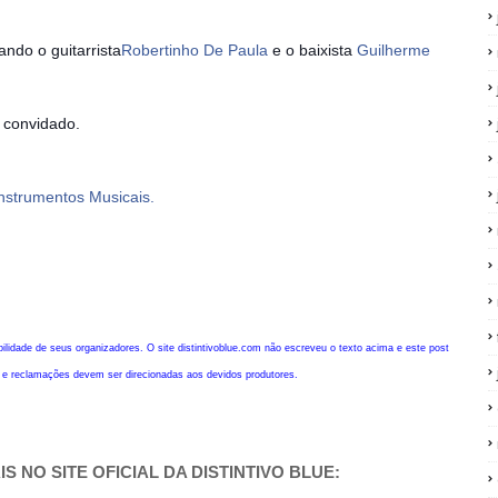
ndo o guitarrista
Robertinho De Paula
e o baixista
Guilherme
s convidado.
Instrumentos Musicais.
bilidade de seus organizadores. O site distintivoblue.com não escreveu o texto acima e este post
s e reclamações devem ser direcionadas aos devidos produtores.
S NO SITE OFICIAL DA DISTINTIVO BLUE: