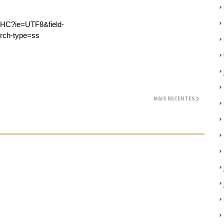
AHC?ie=UTF8&field-
rch-type=ss
MAIS RECENTES