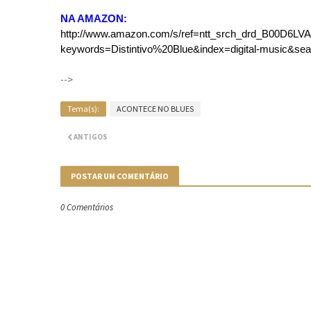
NA AMAZON:
http://www.amazon.com/s/ref=ntt_srch_drd_B00D6LV
keywords=Distintivo%20Blue&index=digital-music&sea
-->
Tema(s):
ACONTECE NO BLUES
ANTIGOS
POSTAR UM COMENTÁRIO
0 Comentários