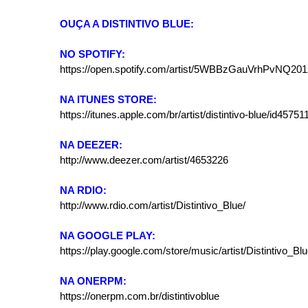
OUÇA A DISTINTIVO BLUE:
NO SPOTIFY:
https://open.spotify.com/artist/5WBBzGauVrhPvNQ20
NA ITUNES STORE:
https://itunes.apple.com/br/artist/distintivo-blue/id4575
NA DEEZER:
http://www.deezer.com/artist/4653226
NA RDIO:
http://www.rdio.com/artist/Distintivo_Blue/
NA GOOGLE PLAY:
https://play.google.com/store/music/artist/Distintivo
NA ONERPM:
https://onerpm.com.br/distintivoblue