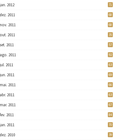
jan. 2012
71
dez. 2011
68
nov. 2011
68
out. 2011
35
set. 2011
57
ago. 2011
92
jul. 2011
63
jun. 2011
69
mai. 2011
66
abr. 2011
63
mar. 2011
67
fev. 2011
84
jan. 2011
70
dez. 2010
39