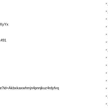
1XyYx
11491
_Blue?id=Akbxkaxwhmjn4pnnjkuz4rdyfvq