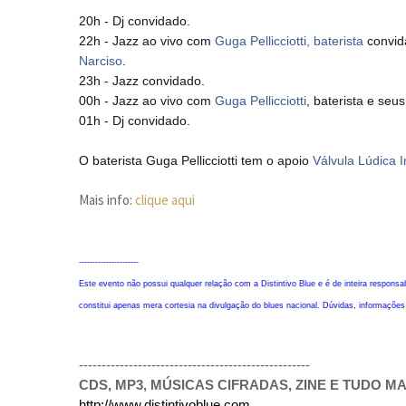
20h - Dj convidado.
22h - Jazz ao vivo com
Guga Pellicciotti, baterista
convida
Narciso
.
23h - Jazz convidado.
00h - Jazz ao vivo com
Guga Pellicciotti
, baterista e seu
01h - Dj convidado.
O baterista Guga Pellicciotti tem o apoio
Válvula Lúdica 
Mais info:
clique aqui
----------------------
Este evento não possui qualquer relação com a Distintivo Blue e é de inteira responsa
constitui apenas mera cortesia na divulgação do blues nacional. Dúvidas, informaçõe
---------------------------------------------------
CDS, MP3, MÚSICAS CIFRADAS, ZINE E TUDO MAI
http://www.distintivoblue.com