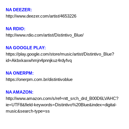
NA DEEZER:
http://www.deezer.com/artist/4653226
NA RDIO:
http://www.rdio.com/artist/Distintivo_Blue/
NA GOOGLE PLAY:
https://play.google.com/store/music/artist/Distintivo_Blue?
id=Akbxkaxwhmjn4pnnjkuz4rdyfvq
NA ONERPM:
https://onerpm.com.br/distintivoblue
NA AMAZON:
http://www.amazon.com/s/ref=ntt_srch_drd_B00D6LVAHC?
ie=UTF8&field-keywords=Distintivo%20Blue&index=digital-
music&search-type=ss