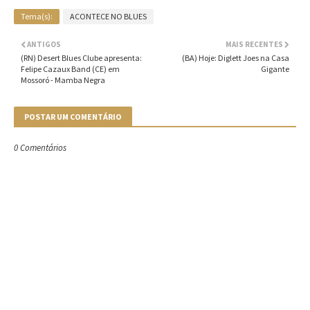
Tema(s):
ACONTECE NO BLUES
ANTIGOS
MAIS RECENTES
(RN) Desert Blues Clube apresenta:
(BA) Hoje: Diglett Joes na Casa
Felipe Cazaux Band (CE) em
Gigante
Mossoró - Mamba Negra
POSTAR UM COMENTÁRIO
0 Comentários