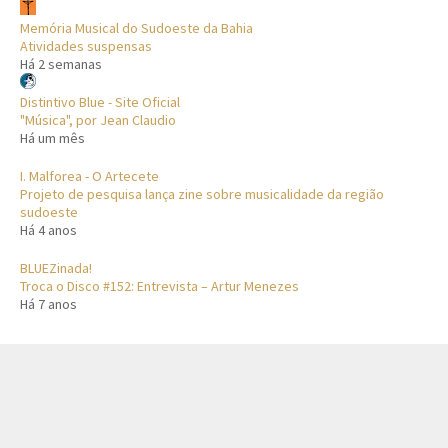
Memória Musical do Sudoeste da Bahia
Atividades suspensas
Há 2 semanas
Distintivo Blue - Site Oficial
"Música", por Jean Claudio
Há um mês
I. Malforea - O Artecete
Projeto de pesquisa lança zine sobre musicalidade da região
sudoeste
Há 4 anos
BLUEZinada!
Troca o Disco #152: Entrevista – Artur Menezes
Há 7 anos