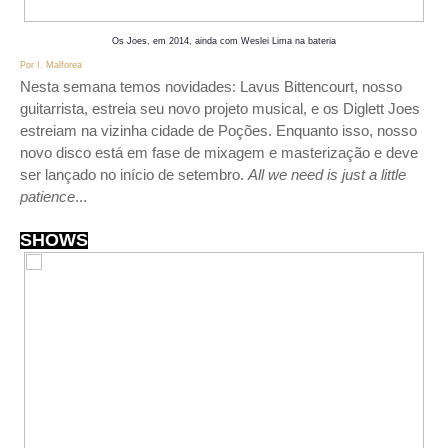
Os Joes, em 2014, ainda com Weslei Lima na bateria
Por I. Malforea
Nesta semana temos novidades: Lavus Bittencourt, nosso
guitarrista, estreia seu novo projeto musical, e os Diglett Joes
estreiam na vizinha cidade de Poções. Enquanto isso, nosso
novo disco está em fase de mixagem e masterização e deve
ser lançado no início de setembro.
All we need is just a little
patience
...
SHOWS