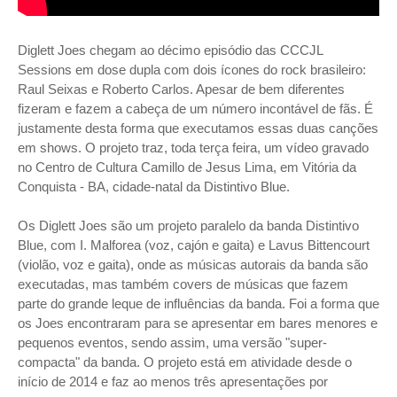
Diglett Joes chegam ao décimo episódio das CCCJL
Sessions em dose dupla com dois ícones do rock brasileiro:
Raul Seixas e Roberto Carlos. Apesar de bem diferentes
fizeram e fazem a cabeça de um número incontável de fãs. É
justamente desta forma que executamos essas duas canções
em shows. O projeto traz, toda terça feira, um vídeo gravado
no Centro de Cultura Camillo de Jesus Lima, em Vitória da
Conquista - BA, cidade-natal da Distintivo Blue.
Os Diglett Joes são um projeto paralelo da banda Distintivo
Blue, com I. Malforea (voz, cajón e gaita) e Lavus Bittencourt
(violão, voz e gaita), onde as músicas autorais da banda são
executadas, mas também covers de músicas que fazem
parte do grande leque de influências da banda. Foi a forma que
os Joes encontraram para se apresentar em bares menores e
pequenos eventos, sendo assim, uma versão "super-
compacta" da banda. O projeto está em atividade desde o
início de 2014 e faz ao menos três apresentações por