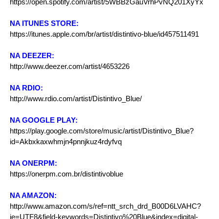
https://open.spotify.com/artist/5WBBzGauVrhPvNQ201XyYx
NA ITUNES STORE:
https://itunes.apple.com/br/artist/distintivo-blue/id457511491
NA DEEZER:
http://www.deezer.com/artist/4653226
NA RDIO:
http://www.rdio.com/artist/Distintivo_Blue/
NA GOOGLE PLAY:
https://play.google.com/store/music/artist/Distintivo_Blue?
id=Akbxkaxwhmjn4pnnjkuz4rdyfvq
NA ONERPM:
https://onerpm.com.br/distintivoblue
NA AMAZON:
http://www.amazon.com/s/ref=ntt_srch_drd_B00D6LVAHC?
ie=UTF8&field-keywords=Distintivo%20Blue&index=digital-