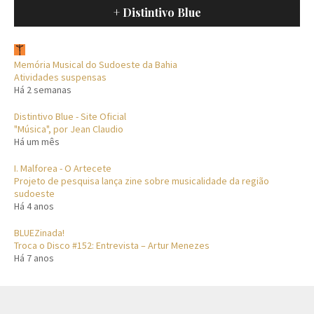
+ Distintivo Blue
Memória Musical do Sudoeste da Bahia
Atividades suspensas
Há 2 semanas
Distintivo Blue - Site Oficial
"Música", por Jean Claudio
Há um mês
I. Malforea - O Artecete
Projeto de pesquisa lança zine sobre musicalidade da região
sudoeste
Há 4 anos
BLUEZinada!
Troca o Disco #152: Entrevista – Artur Menezes
Há 7 anos