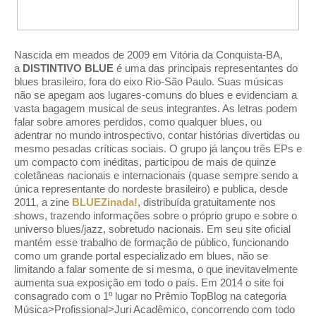
Nascida em meados de 2009 em Vitória da Conquista-BA,
a
DISTINTIVO BLUE
é uma das principais representantes do
blues brasileiro, fora do eixo Rio-São Paulo. Suas músicas
não se apegam aos lugares-comuns do blues e evidenciam a
vasta bagagem musical de seus integrantes. As letras podem
falar sobre amores perdidos, como qualquer blues, ou
adentrar no mundo introspectivo, contar histórias divertidas ou
mesmo pesadas críticas sociais. O grupo já lançou três EPs e
um compacto com inéditas, participou de mais de quinze
coletâneas nacionais e internacionais (quase sempre sendo a
única representante do nordeste brasileiro) e publica, desde
2011, a zine
BLUEZinada!
, distribuída gratuitamente nos
shows, trazendo informações sobre o próprio grupo e sobre o
universo blues/jazz, sobretudo nacionais. Em seu site oficial
mantém esse trabalho de formação de público, funcionando
como um grande portal especializado em blues, não se
limitando a falar somente de si mesma, o que inevitavelmente
aumenta sua exposição em todo o país. Em 2014 o site foi
consagrado com o 1º lugar no Prêmio TopBlog na categoria
Música>Profissional>Juri Acadêmico, concorrendo com todo