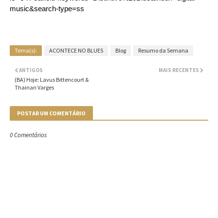
music&search-type=ss
Tema(s):
ACONTECE NO BLUES
Blog
Resumo da Semana
ANTIGOS
MAIS RECENTES
(BA) Hoje: Lavus Bittencourt &
Thainan Varges
POSTAR UM COMENTÁRIO
0 Comentários