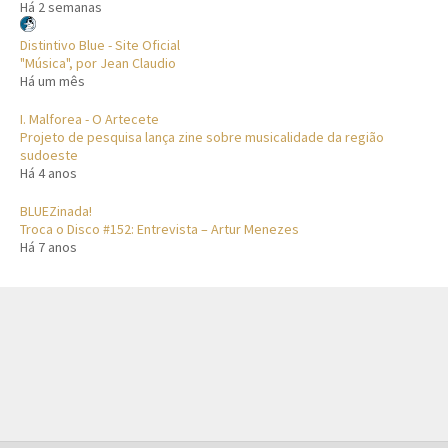
Há 2 semanas
Distintivo Blue - Site Oficial
"Música", por Jean Claudio
Há um mês
I. Malforea - O Artecete
Projeto de pesquisa lança zine sobre musicalidade da região
sudoeste
Há 4 anos
BLUEZinada!
Troca o Disco #152: Entrevista – Artur Menezes
Há 7 anos