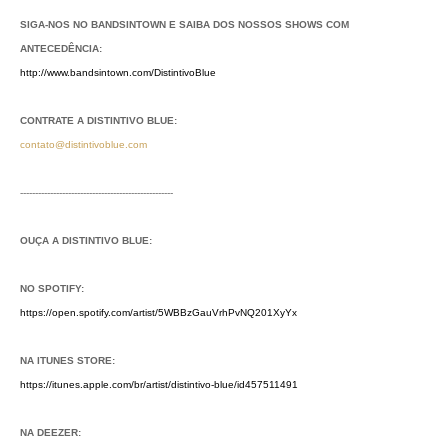
SIGA-NOS NO BANDSINTOWN E SAIBA DOS NOSSOS SHOWS COM
ANTECEDÊNCIA:
http://www.bandsintown.com/DistintivoBlue
CONTRATE A DISTINTIVO BLUE:
contato@distintivoblue.com
---------------------------------------------------
OUÇA A DISTINTIVO BLUE:
NO SPOTIFY:
https://open.spotify.com/artist/5WBBzGauVrhPvNQ201XyYx
NA ITUNES STORE:
https://itunes.apple.com/br/artist/distintivo-blue/id457511491
NA DEEZER: