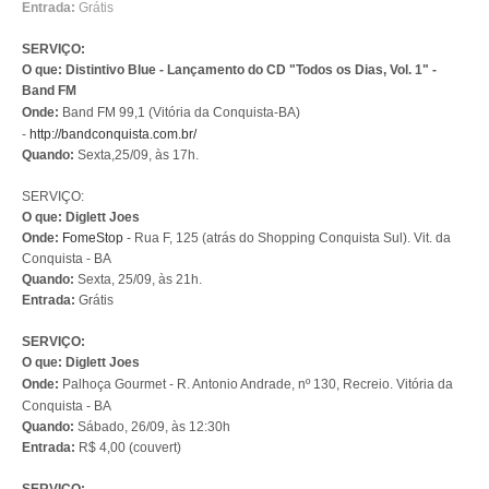
Entrada:
Grátis
SERVIÇO:
O que: Distintivo Blue - Lançamento do CD "Todos os Dias, Vol. 1" -
Band FM
Onde:
Band FM 99,1 (Vitória da Conquista-BA)
-
http://bandconquista.com.br/
Quando:
Sexta,25/09, às 17h.
SERVIÇO:
O que: Diglett Joes
Onde:
FomeStop
- Rua F, 125 (atrás do Shopping Conquista Sul). Vit. da
Conquista - BA
Quando:
Sexta, 25/09, às 21h.
Entrada:
Grátis
SERVIÇO:
O que: Diglett Joes
Onde:
Palhoça Gourmet
-
R. Antonio Andrade, nº 130, Recreio
. Vitória da
Conquista - BA
Quando:
Sábado, 26/09, às 12:30h
Entrada:
R$ 4,00 (couvert)