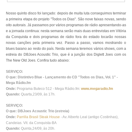
Nosso quinto disco foi lançado: depois de muita luta conseguimos terminar
a primeira etapa do projeto "Todos os Dias". São nove faixas novas, sendo
oito autorais. Já passamos por vários programas de rádio apresentando-as
e a jornada continua: nesta semana serão mais duas entrevistas em Vitória
da Conquista e dois programas de rádio fora do estado tocarão nossas
novas canções pela primeira vez. Passo a passo, vamos mostrando o
blues baiano ao resto do país. Nesta semana teremos vários shows, com a
estreia do DBJoes Acoustic Trio, que é a junção dos Diglett Joes com os
The New Old Joes. Confira tudo abaixo:
SERVIÇO:
O que: Distintivo Blue - Lançamento do CD "Todos os Dias, Vol. 1" -
Mega Rádio.fm
Onde:
Programa Buteco 512 - Mega Rádio.fm:
www.megaradio.fm
Quando:
Quarta,23/09, às 17h.
SERVIÇO:
O que: DBJoes Acoustic Trio (estreia)
Onde:
Parrilla Brasil Steak House
- Av. Alberto Leal (antigo Costinhas),
Candeias. Vit. da Conquista-BA
Quando:
Quinta,24/09, às 20h.