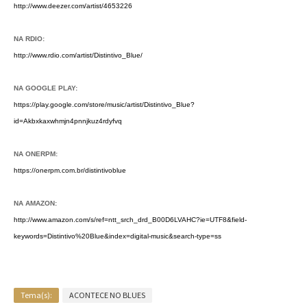
http://www.deezer.com/artist/4653226
NA RDIO:
http://www.rdio.com/artist/Distintivo_Blue/
NA GOOGLE PLAY:
https://play.google.com/store/music/artist/Distintivo_Blue?
id=Akbxkaxwhmjn4pnnjkuz4rdyfvq
NA ONERPM:
https://onerpm.com.br/distintivoblue
NA AMAZON:
http://www.amazon.com/s/ref=ntt_srch_drd_B00D6LVAHC?ie=UTF8&field-
keywords=Distintivo%20Blue&index=digital-music&search-type=ss
Tema(s):
ACONTECE NO BLUES