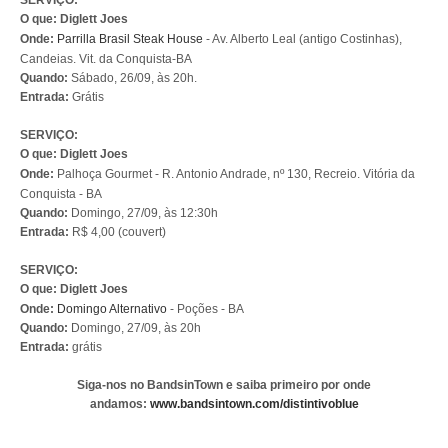
SERVIÇO:
O que: Diglett Joes
Onde:
Parrilla Brasil Steak House
- Av. Alberto Leal (antigo Costinhas),
Candeias. Vit. da Conquista-BA
Quando:
Sábado, 26/09, às 20h.
Entrada:
Grátis
SERVIÇO:
O que: Diglett Joes
Onde:
Palhoça Gourmet
-
R. Antonio Andrade, nº 130, Recreio
. Vitória da
Conquista - BA
Quando:
Domingo, 27/09, às 12:30h
Entrada:
R$ 4,00 (couvert)
SERVIÇO:
O que: Diglett Joes
Onde:
Domingo Alternativo
-
Poções
- BA
Quando:
Domingo, 27/09, às 20h
Entrada:
grátis
Siga-nos no BandsinTown e saiba primeiro por onde
andamos:
www.bandsintown.com/distintivoblue