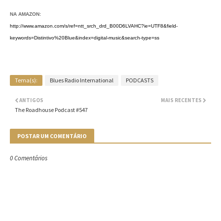
NA AMAZON:
http://www.amazon.com/s/ref=ntt_srch_drd_B00D6LVAHC?ie=UTF8&field-
keywords=Distintivo%20Blue&index=digital-music&search-type=ss
Tema(s):
Blues Radio International
PODCASTS
ANTIGOS
MAIS RECENTES
The Roadhouse Podcast #547
POSTAR UM COMENTÁRIO
0 Comentários