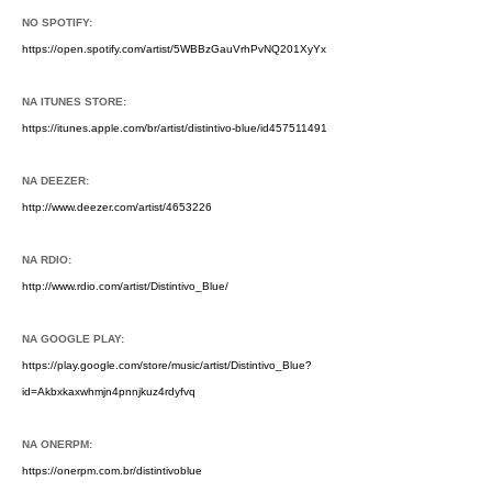
NO SPOTIFY:
https://open.spotify.com/artist/5WBBzGauVrhPvNQ201XyYx
NA ITUNES STORE:
https://itunes.apple.com/br/artist/distintivo-blue/id457511491
NA DEEZER:
http://www.deezer.com/artist/4653226
NA RDIO:
http://www.rdio.com/artist/Distintivo_Blue/
NA GOOGLE PLAY:
https://play.google.com/store/music/artist/Distintivo_Blue?
id=Akbxkaxwhmjn4pnnjkuz4rdyfvq
NA ONERPM:
https://onerpm.com.br/distintivoblue