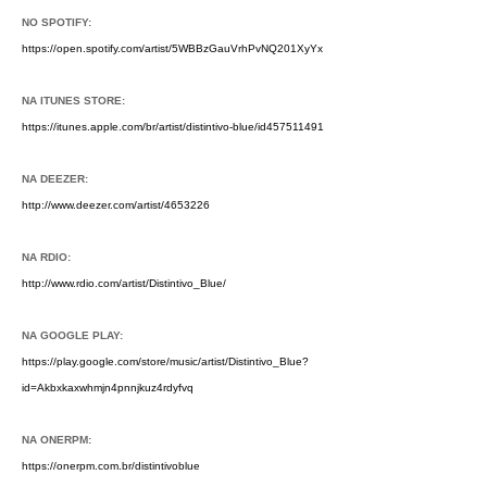
NO SPOTIFY:
https://open.spotify.com/artist/5WBBzGauVrhPvNQ201XyYx
NA ITUNES STORE:
https://itunes.apple.com/br/artist/distintivo-blue/id457511491
NA DEEZER:
http://www.deezer.com/artist/4653226
NA RDIO:
http://www.rdio.com/artist/Distintivo_Blue/
NA GOOGLE PLAY:
https://play.google.com/store/music/artist/Distintivo_Blue?
id=Akbxkaxwhmjn4pnnjkuz4rdyfvq
NA ONERPM:
https://onerpm.com.br/distintivoblue