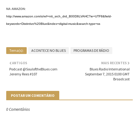
NA AMAZON:
http://www.amazon.com/s/ref=ntt_srch_drd_B00D6LVAHC?ie=UTF8&field-
keywords=Distintivo%20Blue&index=digital-music&search-type=ss
Tema(s):
ACONTECE NO BLUES
PROGRAMAS DE RÁDIO
ANTIGOS
MAIS RECENTES
Podcast @SouloftheBlues com
Blues Radio International
Jeremy Rees #107
September 7, 2015 0100 GMT
Broadcast
POSTAR UM COMENTÁRIO
0 Comentários