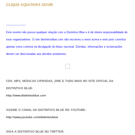
CLIQUE AQUI PARA OUVIR
----------------------
Este evento não possui qualquer relação com a Distintivo Blue e é de inteira responsabilidade de
seus organizadores. O site distintivoblue.com não escreveu o texto acima e este post constitui
apenas mera cortesia na divulgação do blues nacional. Dúvidas, informações e reclamações
devem ser direcionadas aos devidos produtores.
CDS, MP3, MÚSICAS CIFRADAS, ZINE E TUDO MAIS NO SITE OFICIAL DA
DISTINTIVO BLUE:
http://www.distintivoblue.com
ASSINE O CANAL DA DISTINTIVO BLUE NO YOUTUBE:
http://www.youtube.com/distintivoblue
SIGA A DISTINTIVO BLUE NO TWITTER: