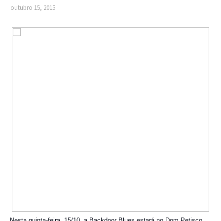
outubro 15, 2015
Nesta quinta-feira, 15/10, a Backdoor Blues estará no Dom Petisco