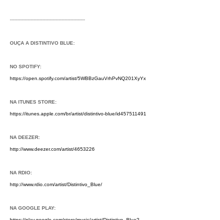
---------------------------------------------------
OUÇA A DISTINTIVO BLUE:
NO SPOTIFY:
https://open.spotify.com/artist/5WBBzGauVrhPvNQ201XyYx
NA ITUNES STORE:
https://itunes.apple.com/br/artist/distintivo-blue/id457511491
NA DEEZER:
http://www.deezer.com/artist/4653226
NA RDIO:
http://www.rdio.com/artist/Distintivo_Blue/
NA GOOGLE PLAY:
https://play.google.com/store/music/artist/Distintivo_Blue?