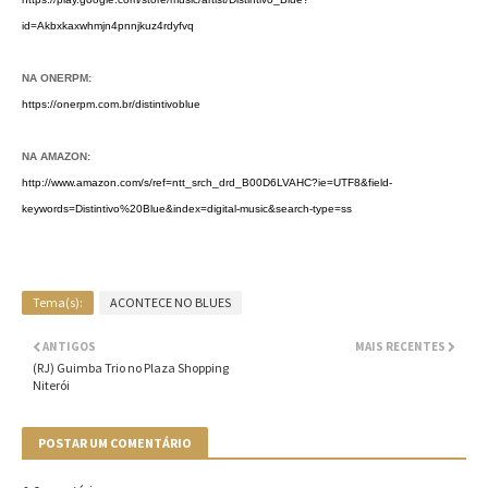
id=Akbxkaxwhmjn4pnnjkuz4rdyfvq
NA ONERPM:
https://onerpm.com.br/distintivoblue
NA AMAZON:
http://www.amazon.com/s/ref=ntt_srch_drd_B00D6LVAHC?ie=UTF8&field-
keywords=Distintivo%20Blue&index=digital-music&search-type=ss
Tema(s):
ACONTECE NO BLUES
ANTIGOS
MAIS RECENTES
(RJ) Guimba Trio no Plaza Shopping
Niterói
POSTAR UM COMENTÁRIO