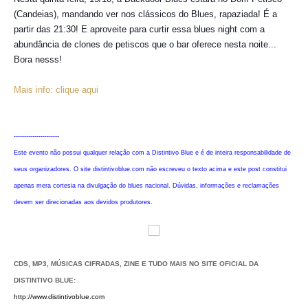
(Candeias), mandando ver nos clássicos do Blues, rapaziada! É a
partir das 21:30! E aproveite para curtir essa blues night com a
abundância de clones de petiscos que o bar oferece nesta noite...
Bora nesss!
Mais info: clique aqui
----------------------
Este evento não possui qualquer relação com a Distintivo Blue e é de inteira responsabilidade de
seus organizadores. O site distintivoblue.com não escreveu o texto acima e este post constitui
apenas mera cortesia na divulgação do blues nacional. Dúvidas, informações e reclamações
devem ser direcionadas aos devidos produtores.
CDS, MP3, MÚSICAS CIFRADAS, ZINE E TUDO MAIS NO SITE OFICIAL DA
DISTINTIVO BLUE:
http://www.distintivoblue.com