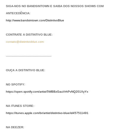
SIGA-NOS NO BANDSINTOWN E SAIBA DOS NOSSOS SHOWS COM
ANTECEDÊNCIA:
http://www.bandsintown.com/DistintivoBlue
CONTRATE A DISTINTIVO BLUE:
contato@distintivoblue.com
---------------------------------------------------
OUÇA A DISTINTIVO BLUE:
NO SPOTIFY:
https://open.spotify.com/artist/5WBBzGauVrhPvNQ201XyYx
NA ITUNES STORE:
https://itunes.apple.com/br/artist/distintivo-blue/id457511491
NA DEEZER: