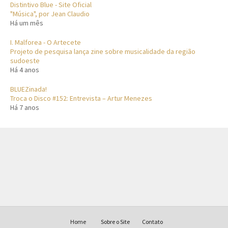
Distintivo Blue - Site Oficial
"Música", por Jean Claudio
Há um mês
I. Malforea - O Artecete
Projeto de pesquisa lança zine sobre musicalidade da região
sudoeste
Há 4 anos
BLUEZinada!
Troca o Disco #152: Entrevista – Artur Menezes
Há 7 anos
Home
Sobre o Site
Contato