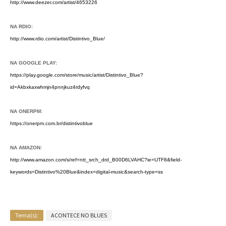
http://www.deezer.com/artist/4653226
NA RDIO:
http://www.rdio.com/artist/Distintivo_Blue/
NA GOOGLE PLAY:
https://play.google.com/store/music/artist/Distintivo_Blue?
id=Akbxkaxwhmjn4pnnjkuz4rdyfvq
NA ONERPM:
https://onerpm.com.br/distintivoblue
NA AMAZON:
http://www.amazon.com/s/ref=ntt_srch_drd_B00D6LVAHC?ie=UTF8&field-
keywords=Distintivo%20Blue&index=digital-music&search-type=ss
Tema(s):
ACONTECE NO BLUES