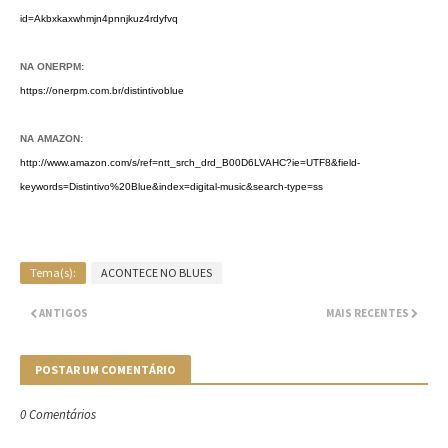
id=Akbxkaxwhmjn4pnnjkuz4rdyfvq
NA ONERPM:
https://onerpm.com.br/distintivoblue
NA AMAZON:
http://www.amazon.com/s/ref=ntt_srch_drd_B00D6LVAHC?ie=UTF8&field-
keywords=Distintivo%20Blue&index=digital-music&search-type=ss
Tema(s):
ACONTECE NO BLUES
ANTIGOS
MAIS RECENTES
POSTAR UM COMENTÁRIO
0 Comentários