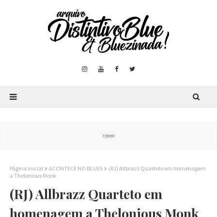
Página inicial
ACONTECE NO BLUES
(RJ) Allbrazz Quarteto em homenagem
a Thelonious Monk
(RJ) Allbrazz Quarteto em
homenagem a Thelonious Monk