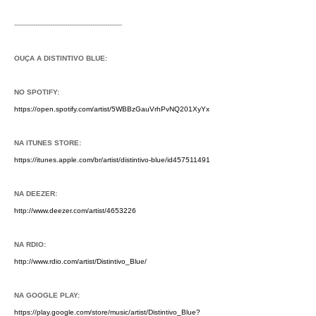
---------------------------------------------------
OUÇA A DISTINTIVO BLUE:
NO SPOTIFY:
https://open.spotify.com/artist/5WBBzGauVrhPvNQ201XyYx
NA ITUNES STORE:
https://itunes.apple.com/br/artist/distintivo-blue/id457511491
NA DEEZER:
http://www.deezer.com/artist/4653226
NA RDIO:
http://www.rdio.com/artist/Distintivo_Blue/
NA GOOGLE PLAY:
https://play.google.com/store/music/artist/Distintivo_Blue?