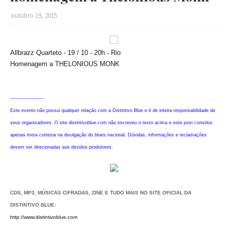
outubro 19, 2015
Allbrazz Quarteto - 19 / 10 - 20h - Rio
Homenagem a THELONIOUS MONK
----------------------
Este evento não possui qualquer relação com a Distintivo Blue e é de inteira responsabilidade de
seus organizadores. O site distintivoblue.com não escreveu o texto acima e este post constitui
apenas mera cortesia na divulgação do blues nacional. Dúvidas, informações e reclamações
devem ser direcionadas aos devidos produtores.
CDS, MP3, MÚSICAS CIFRADAS, ZINE E TUDO MAIS NO SITE OFICIAL DA
DISTINTIVO BLUE:
http://www.distintivoblue.com