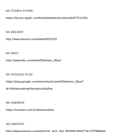
NA ITUNES STORE:
https://itunes.apple.com/br/artist/distintivo-blue/id457511491
NA DEEZER:
http://www.deezer.com/artist/4653226
NA RDIO:
http://www.rdio.com/artist/Distintivo_Blue/
NA GOOGLE PLAY:
https://play.google.com/store/music/artist/Distintivo_Blue?
id=Akbxkaxwhmjn4pnnjkuz4rdyfvq
NA ONERPM:
https://onerpm.com.br/distintivoblue
NA AMAZON:
http://www.amazon.com/s/ref=ntt_srch_drd_B00D6LVAHC?ie=UTF8&field-