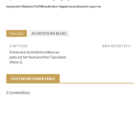
keywords=Distintivo%20Blue&index=digital-music&search-type=ss
Tema(s):
ACONTECE NO BLUES
ANTIGOS
MAIS RECENTES
Entrevista da Distintivo Blue ao
podcast Ser Humano Pior Tipo Djent
(Parte 1)
POSTAR UM COMENTÁRIO
0 Comentários