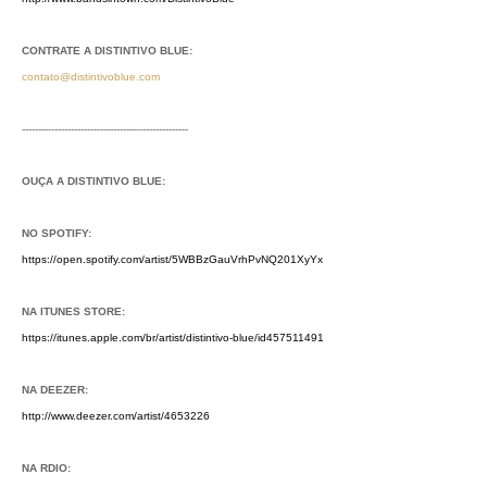
CONTRATE A DISTINTIVO BLUE:
contato@distintivoblue.com
---------------------------------------------------
OUÇA A DISTINTIVO BLUE:
NO SPOTIFY:
https://open.spotify.com/artist/5WBBzGauVrhPvNQ201XyYx
NA ITUNES STORE:
https://itunes.apple.com/br/artist/distintivo-blue/id457511491
NA DEEZER:
http://www.deezer.com/artist/4653226
NA RDIO: