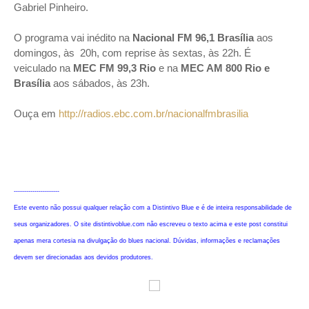
Gabriel Pinheiro.
O programa vai inédito na
Nacional FM 96,1 Brasília
aos
domingos, às 20h, com reprise às sextas, às 22h. É
veiculado na
MEC FM 99,3 Rio
e na
MEC AM 800 Rio e
Brasília
aos sábados, às 23h.
Ouça em
http://radios.ebc.com.br/nacionalfmbrasilia
----------------------
Este evento não possui qualquer relação com a Distintivo Blue e é de inteira responsabilidade de
seus organizadores. O site distintivoblue.com não escreveu o texto acima e este post constitui
apenas mera cortesia na divulgação do blues nacional. Dúvidas, informações e reclamações
devem ser direcionadas aos devidos produtores.