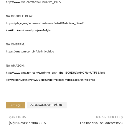
http://www.rdio.com/artist/Distintivo_Blue/
NA GOOGLE PLAY:
https://play.google.com/store/music/artist/Distintivo_Blue?
id=Akbxkaxwhmjn4pnnjkuz4rdyfvq
NA ONERPM:
https://onerpm.com.br/distintivoblue
NA AMAZON:
http://www.amazon.com/s/ref=ntt_srch_drd_B00D6LVAHC?ie=UTF8&field-
keywords=Distintivo%20Blue&index=digital-music&search-type=ss
Tema(s):
PROGRAMAS DE RÁDIO
ANTIGOS
MAIS RECENTES
(SP) Blues Pela Vida 2015
The Roadhouse Podcast #559