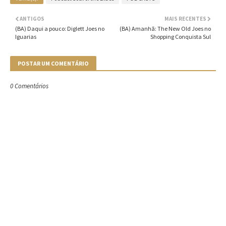
ANTIGOS
MAIS RECENTES
(BA) Daqui a pouco: Diglett Joes no
(BA) Amanhã: The New Old Joes no
Iguarias
Shopping Conquista Sul
POSTAR UM COMENTÁRIO
0 Comentários