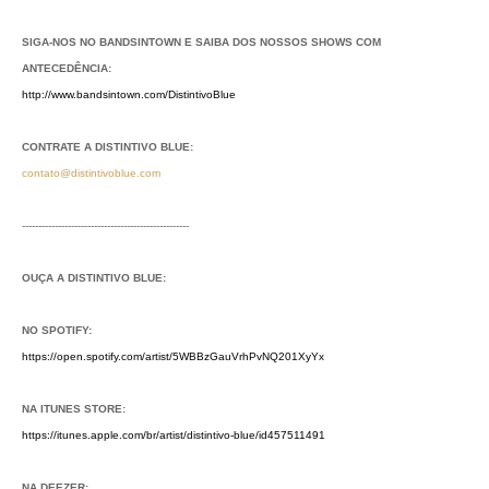
SIGA-NOS NO BANDSINTOWN E SAIBA DOS NOSSOS SHOWS COM
ANTECEDÊNCIA:
http://www.bandsintown.com/DistintivoBlue
CONTRATE A DISTINTIVO BLUE:
contato@distintivoblue.com
---------------------------------------------------
OUÇA A DISTINTIVO BLUE:
NO SPOTIFY:
https://open.spotify.com/artist/5WBBzGauVrhPvNQ201XyYx
NA ITUNES STORE:
https://itunes.apple.com/br/artist/distintivo-blue/id457511491
NA DEEZER: