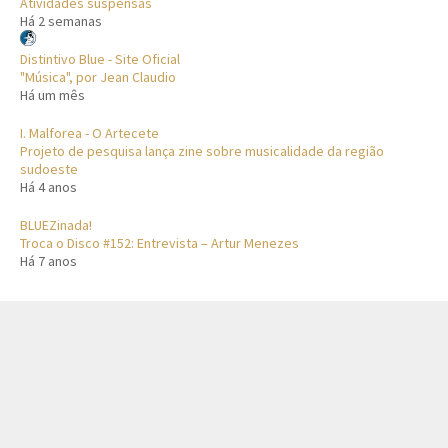
Atividades suspensas
Há 2 semanas
Distintivo Blue - Site Oficial
"Música", por Jean Claudio
Há um mês
I. Malforea - O Artecete
Projeto de pesquisa lança zine sobre musicalidade da região
sudoeste
Há 4 anos
BLUEZinada!
Troca o Disco #152: Entrevista – Artur Menezes
Há 7 anos