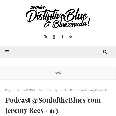
Página inicial
PODCASTS
Podcast @SouloftheBlues com Jeremy Rees #113
Podcast @SouloftheBlues com
Jeremy Rees #113