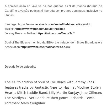
A apresentação ao vivo se dá nas quartas às 9 da manhã (horário de
Cardiff) e a versão podcast é liberada sempre aos domingos, inclusive no
iTunes.
Fanpage:
https://www.facebook.com/soulofthebluesradiocardiff
Twitter:
http://www.twitter.com/souloftheblues
Jeremy Rees no Twitter:
https://twitter.com/JezzaTaff
Soul of The Blues é membro da IBBA - the Independent Blues Broadcasters
Association:
http://www.bluesbroadcasters.co.uk/
Descrição do episodio:
The 113th edition of Soul of The Blues with Jeremy Rees
features tracks by Fantastic Negrito; Hazmat Modine; Stolen
Hearts; Mitch Laddie Band; Lilly Martin Sunjay; Jane Gillman;
The Marilyn Oliver Band; Reuben James Richards; Lewis
Foreman; Mary Coughlan