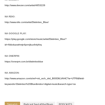
http://www.deezer.com/artist/4653226
NA RDIO:
http://www.rdio.com/artist/Distintivo_Blue/
NA GOOGLE PLAY:
https://play.google.com/store/music/artist/Distintivo_Blue?
id=Akbxkaxwhmjn4pnnjkuz4rdyfvq
NA ONERPM:
https://onerpm.com.br/distintivoblue
NA AMAZON:
http://www.amazon.com/s/ref=ntt_srch_drd_B00D6LVAHC?ie=UTF8&field-
keywords=Distintivo%20Blue&index=digital-music&search-type=ss
Tema(s):
Podcast Soul of the Blues
PODCASTS