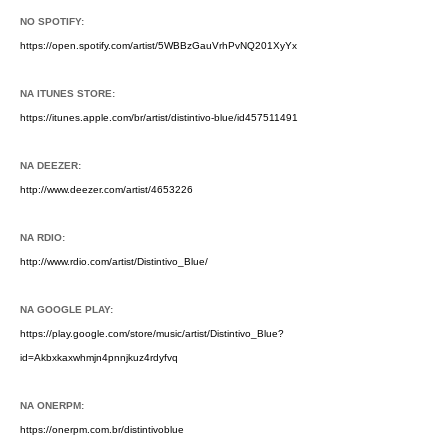
NO SPOTIFY:
https://open.spotify.com/artist/5WBBzGauVrhPvNQ201XyYx
NA ITUNES STORE:
https://itunes.apple.com/br/artist/distintivo-blue/id457511491
NA DEEZER:
http://www.deezer.com/artist/4653226
NA RDIO:
http://www.rdio.com/artist/Distintivo_Blue/
NA GOOGLE PLAY:
https://play.google.com/store/music/artist/Distintivo_Blue?
id=Akbxkaxwhmjn4pnnjkuz4rdyfvq
NA ONERPM:
https://onerpm.com.br/distintivoblue