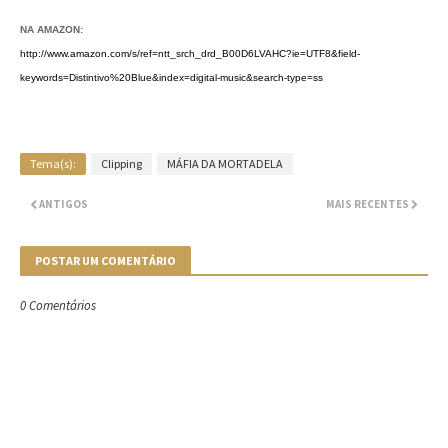
NA AMAZON:
http://www.amazon.com/s/ref=ntt_srch_drd_B00D6LVAHC?ie=UTF8&field-
keywords=Distintivo%20Blue&index=digital-music&search-type=ss
Tema(s):
Clipping
MÁFIA DA MORTADELA
ANTIGOS
MAIS RECENTES
POSTAR UM COMENTÁRIO
0 Comentários