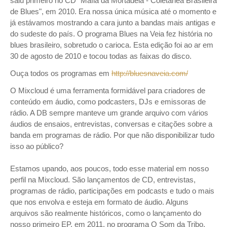
saiu primeiro no CD "Máfia da Mortadela - Coletânea Brasileira
de Blues", em 2010. Era nossa única música até o momento e
já estávamos mostrando a cara junto a bandas mais antigas e
do sudeste do país. O programa Blues na Veia fez história no
blues brasileiro, sobretudo o carioca. Esta edição foi ao ar em
30 de agosto de 2010 e tocou todas as faixas do disco.
Ouça todos os programas em
http://bluesnaveia.com/
O Mixcloud é uma ferramenta formidável para criadores de
conteúdo em áudio, como podcasters, DJs e emissoras de
rádio. A DB sempre manteve um grande arquivo com vários
áudios de ensaios, entrevistas, conversas e citações sobre a
banda em programas de rádio. Por que não disponibilizar tudo
isso ao público?
Estamos upando, aos poucos, todo esse material em nosso
perfil na Mixcloud. São lançamentos de CD, entrevistas,
programas de rádio, participações em podcasts e tudo o mais
que nos envolva e esteja em formato de áudio. Alguns
arquivos são realmente históricos, como o lançamento do
nosso primeiro EP, em 2011, no programa O Som da Tribo,