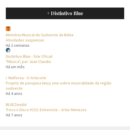
+ Distintivo Blue
Memória Musical do Sudoeste da Bahia
Atividades suspensas
Há 2 semanas
Distintivo Blue - Site Oficial
"Música", por Jean Claudio
Há um mês
I. Malforea - O Artecete
Projeto de pesquisa lança zine sobre musicalidade da região
sudoeste
Há 4 anos
BLUEZinada!
Troca o Disco #152: Entrevista – Artur Menezes
Há 7 anos