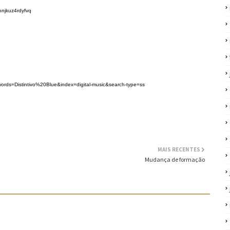
nnjkuz4rdyfvq
rds=Distintivo%20Blue&index=digital-music&search-type=ss
MAIS RECENTES
Mudança de formação