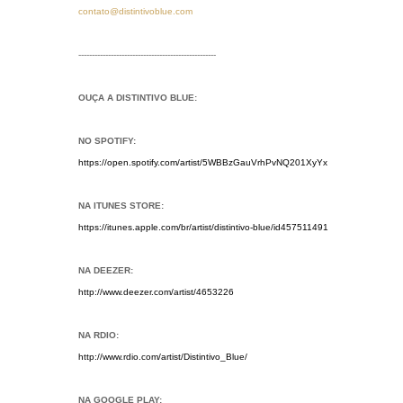
contato@distintivoblue.com
---------------------------------------------------
OUÇA A DISTINTIVO BLUE:
NO SPOTIFY:
https://open.spotify.com/artist/5WBBzGauVrhPvNQ201XyYx
NA ITUNES STORE:
https://itunes.apple.com/br/artist/distintivo-blue/id457511491
NA DEEZER:
http://www.deezer.com/artist/4653226
NA RDIO:
http://www.rdio.com/artist/Distintivo_Blue/
NA GOOGLE PLAY: