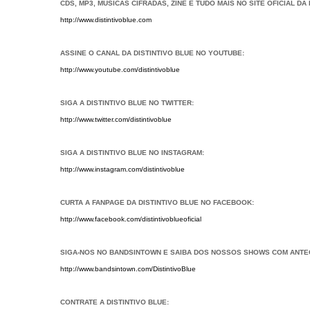
CDS, MP3, MÚSICAS CIFRADAS, ZINE E TUDO MAIS NO SITE OFICIAL DA 
http://www.distintivoblue.com
ASSINE O CANAL DA DISTINTIVO BLUE NO YOUTUBE:
http://www.youtube.com/distintivoblue
SIGA A DISTINTIVO BLUE NO TWITTER:
http://www.twitter.com/distintivoblue
SIGA A DISTINTIVO BLUE NO INSTAGRAM:
http://www.instagram.com/distintivoblue
CURTA A FANPAGE DA DISTINTIVO BLUE NO FACEBOOK:
http://www.facebook.com/distintivoblueoficial
SIGA-NOS NO BANDSINTOWN E SAIBA DOS NOSSOS SHOWS COM ANTE
http://www.bandsintown.com/DistintivoBlue
CONTRATE A DISTINTIVO BLUE: