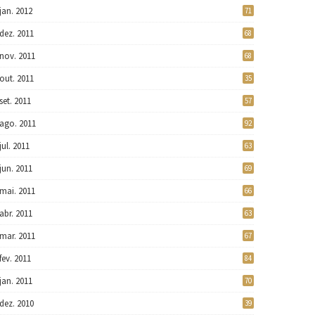
jan. 2012
71
dez. 2011
68
nov. 2011
68
out. 2011
35
set. 2011
57
ago. 2011
92
jul. 2011
63
jun. 2011
69
mai. 2011
66
abr. 2011
63
mar. 2011
67
fev. 2011
84
jan. 2011
70
dez. 2010
39