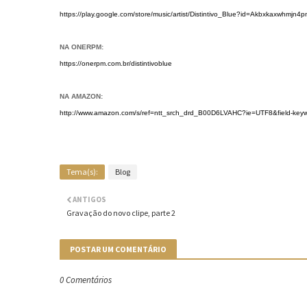
https://play.google.com/store/music/artist/Distintivo_Blue?id=Akbxkaxwhmjn4p
NA ONERPM:
https://onerpm.com.br/distintivoblue
NA AMAZON:
http://www.amazon.com/s/ref=ntt_srch_drd_B00D6LVAHC?ie=UTF8&field-keywo
Tema(s):
Blog
ANTIGOS
Gravação do novo clipe, parte 2
POSTAR UM COMENTÁRIO
0 Comentários