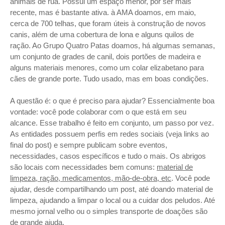
animais de rua. Possui um espaço menor, por ser mais
recente, mas é bastante ativa. à AMA doamos, em maio,
cerca de 700 telhas, que foram úteis à construção de novos
canis, além de uma cobertura de lona e alguns quilos de
ração. Ao Grupo Quatro Patas doamos, há algumas semanas,
um conjunto de grades de canil, dois portões de madeira e
alguns materiais menores, como um colar elizabetano para
cães de grande porte. Tudo usado, mas em boas condições.
A questão é: o que é preciso para ajudar? Essencialmente boa
vontade: você pode colaborar com o que está em seu
alcance. Esse trabalho é feito em conjunto, um passo por vez.
As entidades possuem perfis em redes sociais (veja links ao
final do post) e sempre publicam sobre eventos,
necessidades, casos específicos e tudo o mais. Os abrigos
são locais com necessidades bem comuns:
material de
limpeza, ração, medicamentos, mão-de-obra, etc
. Você pode
ajudar, desde compartilhando um post, até doando material de
limpeza, ajudando a limpar o local ou a cuidar dos peludos. Até
mesmo jornal velho ou o simples transporte de doações são
de grande ajuda.