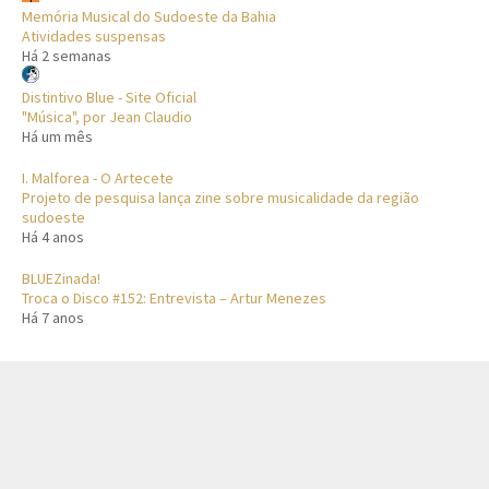
Memória Musical do Sudoeste da Bahia
Atividades suspensas
Há 2 semanas
Distintivo Blue - Site Oficial
"Música", por Jean Claudio
Há um mês
I. Malforea - O Artecete
Projeto de pesquisa lança zine sobre musicalidade da região
sudoeste
Há 4 anos
BLUEZinada!
Troca o Disco #152: Entrevista – Artur Menezes
Há 7 anos