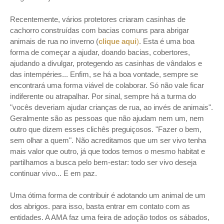
Recentemente, vários protetores criaram casinhas de
cachorro construídas com bacias comuns para abrigar
animais de rua no inverno (
clique aqui
)
. Esta é uma boa
forma de começar a ajudar, doando bacias, cobertores,
ajudando a divulgar, protegendo as casinhas de vândalos e
das intempéries... Enfim, se há a boa vontade, sempre se
encontrará uma forma viável de colaborar. Só não vale ficar
indiferente ou atrapalhar. Por sinal, sempre há a turma do
"vocês deveriam ajudar crianças de rua, ao invés de animais".
Geralmente são as pessoas que não ajudam nem um, nem
outro que dizem esses clichês preguiçosos. "Fazer o bem,
sem olhar a quem". Não acreditamos que um ser vivo tenha
mais valor que outro, já que todos temos o mesmo habitat e
partilhamos a busca pelo bem-estar: todo ser vivo deseja
continuar vivo... E em paz.
Uma ótima forma de contribuir é adotando um animal de um
dos abrigos. para isso, basta entrar em contato com as
entidades. A AMA faz uma feira de adoção todos os sábados,