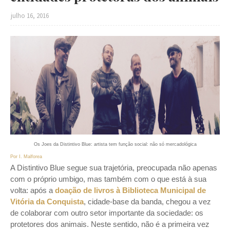
julho 16, 2016
Os Joes da Distintivo Blue: artista tem função social: não só mercadológica
Por I. Malforea
A Distintivo Blue segue sua trajetória, preocupada não apenas
com o próprio umbigo, mas também com o que está à sua
volta: após a
doação de livros à Biblioteca Municipal de
Vitória da Conquista
, cidade-base da banda, chegou a vez
de colaborar com outro setor importante da sociedade: os
protetores dos animais. Neste sentido, não é a primeira vez