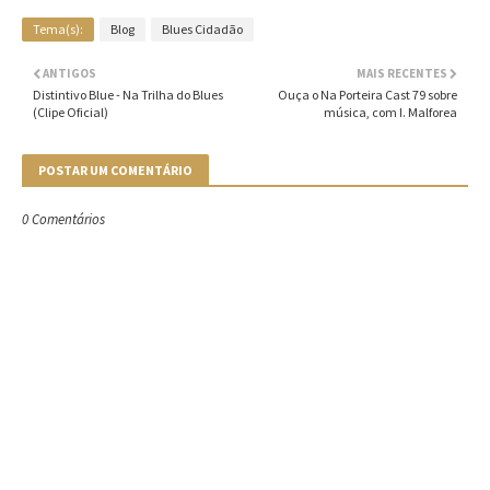
Tema(s):
Blog
Blues Cidadão
ANTIGOS
MAIS RECENTES
Distintivo Blue - Na Trilha do Blues
Ouça o Na Porteira Cast 79 sobre
(Clipe Oficial)
música, com I. Malforea
POSTAR UM COMENTÁRIO
0 Comentários