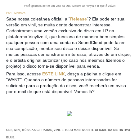
Você gostaria de ter um vinil da DB? Mostre ao Vinylize It que é viável
Por I. Malforea
Sabe nossa coletânea oficial, a "
Release
"? Ela pode ter sua
versão em vinil, se muita gente demonstrar interesse.
Cadastramos uma versão exclusiva do disco em LP na
plataforma Vinylize.it, que funciona de maneira bem simples:
qualquer pessoa com uma conta na SoundCloud pode fazer
sua compilação, montar seu disco e deixar disponível. Se
muitas pessoas demonstrarem interesse, através de um clique,
e o artista original autorizar (no caso nós mesmos fizemos o
projeto) o disco torna-se disponível para venda.
Para isso, acesse
ESTE LINK
,
desça a página e clique em
"WANT". Quando o número de pessoas interessadas for
suficiente para a produção do disco, você receberá um aviso
por e-mail de que está disponível. Vamos lá?
CDS, MP3, MÚSICAS CIFRADAS, ZINE E TUDO MAIS NO SITE OFICIAL DA DISTINTIVO
BLUE: