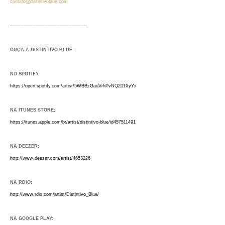
contato@distintivoblue.com
---------------------------------------------------
OUÇA A DISTINTIVO BLUE:
NO SPOTIFY:
https://open.spotify.com/artist/5WBBzGauVrhPvNQ201XyYx
NA ITUNES STORE:
https://itunes.apple.com/br/artist/distintivo-blue/id457511491
NA DEEZER:
http://www.deezer.com/artist/4653226
NA RDIO:
http://www.rdio.com/artist/Distintivo_Blue/
NA GOOGLE PLAY: