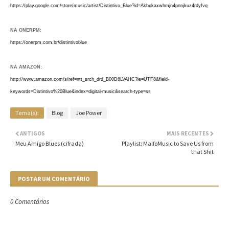
https://play.google.com/store/music/artist/Distintivo_Blue?id=Akbxkaxwhmjn4pnnjkuz4rdyfvq
NA ONERPM:
https://onerpm.com.br/distintivoblue
NA AMAZON:
http://www.amazon.com/s/ref=ntt_srch_drd_B00D6LVAHC?ie=UTF8&field-
keywords=Distintivo%20Blue&index=digital-music&search-type=ss
Tema(s):
Blog
Joe Power
ANTIGOS
MAIS RECENTES
Meu Amigo Blues (cifrada)
Playlist: MalfoMusic to Save Us from
that Shit
POSTAR UM COMENTÁRIO
0 Comentários