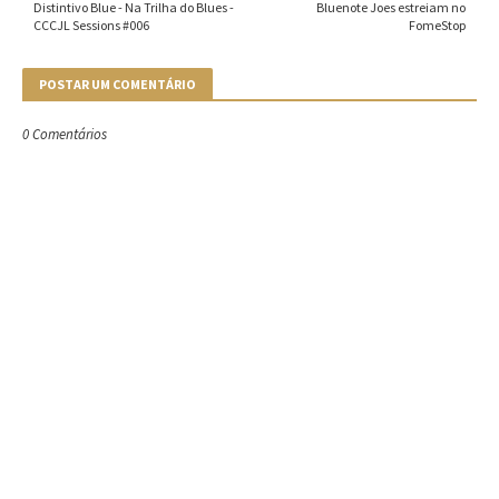
Distintivo Blue - Na Trilha do Blues -
Bluenote Joes estreiam no
CCCJL Sessions #006
FomeStop
POSTAR UM COMENTÁRIO
0 Comentários