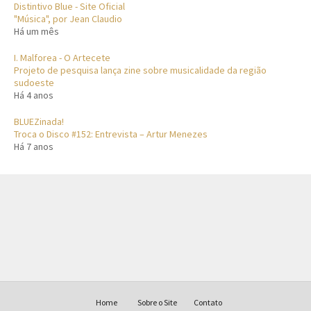
Distintivo Blue - Site Oficial
"Música", por Jean Claudio
Há um mês
I. Malforea - O Artecete
Projeto de pesquisa lança zine sobre musicalidade da região
sudoeste
Há 4 anos
BLUEZinada!
Troca o Disco #152: Entrevista – Artur Menezes
Há 7 anos
Home
Sobre o Site
Contato