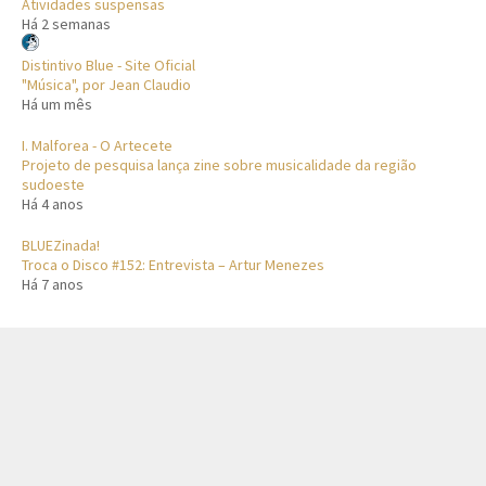
Atividades suspensas
Há 2 semanas
Distintivo Blue - Site Oficial
"Música", por Jean Claudio
Há um mês
I. Malforea - O Artecete
Projeto de pesquisa lança zine sobre musicalidade da região
sudoeste
Há 4 anos
BLUEZinada!
Troca o Disco #152: Entrevista – Artur Menezes
Há 7 anos